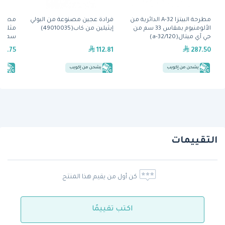
مطرحة البيتزا A-32 الدائرية من
فرادة عجين مصنوعة من البولي
مطرحة 
الألومنيوم بمقاس 33 سم من
إيثيلين من كاب(49010035)
جي آي ميتال(a-32/120)
ميتال(IB-37R/180 3
80.75
112.81
287.50
يشحن من إكويب
يشحن من إكويب
يش
التقييمات
كن أول من يقيم هذا المنتج
اكتب تقييمًا