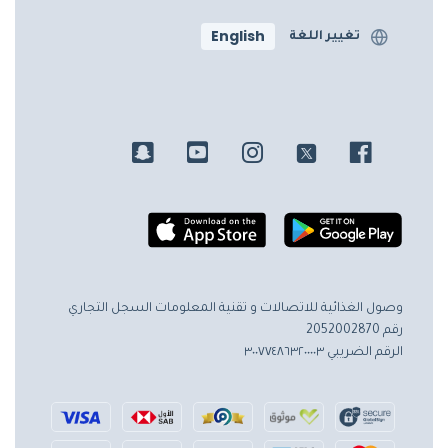
English
تغيير اللغة
وصول الغذائية للاتصالات و تقنية المعلومات
السجل التجاري
رقم 2052002870
الرقم الضريبي ٣٠٠٧٧٤٨٦٣٢٠٠٠٠٣