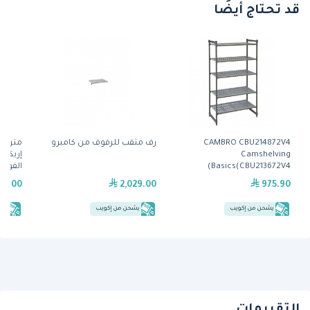
قد تحتاج أيضًا
CAMBRO CBU214872V4
رف مثقب للرفوف من كامبرو
Camshelving
إريكتا
Basics(CBU213672V4)
الفولا
29.00
2,029.00
975.90
يشحن من إكويب
يشحن من إكويب
يش
التقييمات