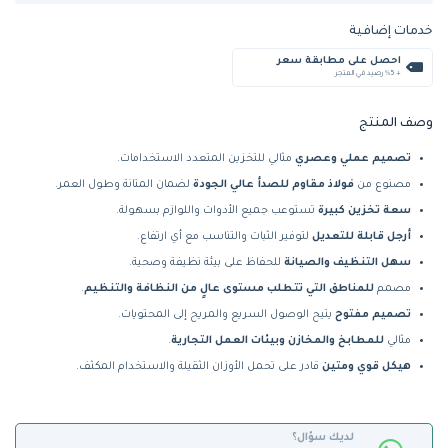
خدمات إضافية
احصل على مطابقة سعر
+ %5 رصيد في المتجر
وصف المنتج
تصميم عملي وعصري
مثالي للتخزين المتعدد الاستخدامات.
مصنوع من
فولاذ مقاوم للصدأ عالي الجودة
لضمان المتانة وطول العمر.
سعة تخزين كبيرة
تستوعب جميع الأدوات واللوازم بسهولة.
أرجل قابلة للتعديل
لتوفير الثبات والتناسب مع أي ارتفاع.
سهل التنظيف والصيانة
للحفاظ على بيئة نظيفة وصحية.
مصمم
للمناطق التي تتطلب مستوى عالٍ من النظافة والتنظيم
.
تصميم مفتوح
يتيح الوصول السريع والمريح إلى المحتويات.
مثالي
للمطابخ والمخازن وبيئات العمل التجارية
.
هيكل قوي ومتين
قادر على تحمل الأوزان الثقيلة والاستخدام المكثف.
لديك سؤال؟