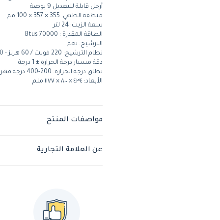
أرجل قابلة للتعديل 9 بوصة
منطقة الطهي: 355 × 357 × 100 مم
سعة الزيت: 24 لتر
الطاقة المقدرة : 70000 Btus
الترشيح: نعم
نظام الترشيح: 220 فولت / 60 هرتز - 250 واط
دقة مسبار درجة الحرارة ± 1 درجة
نطاق درجة الحرارة: 200-400 درجة فهرنهايت (66-204 درجة مئوية)
الأبعاد: ٤٣٤ × ٨٠٠ × ١١٧٧ ملم
مواصفات المنتج
عن العلامة التجارية