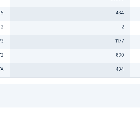
05
434
2
2
73
1177
72
800
/A
434