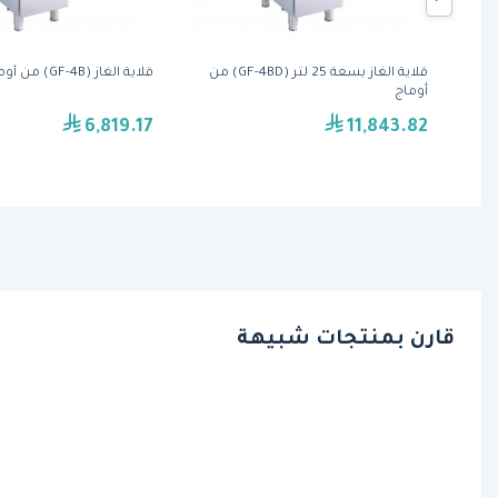
قلاية الغاز بسعة 25 لتر (GF-4BD) من
قلاية الغاز (GF-4B) من أوماج
أوماج
6,819.17
11,843.82
قارن بمنتجات شبيهة