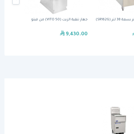
قلاية الغاز سوبر رنر بسعة 38 لتر (SR162G)
جهاز تنقية الزيت (VITO 50) من فيتو
9,430.00