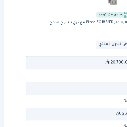
يشحن من إكويب
ز Pitco SG18S/FD مع درج ترشيح مدمج
تبديل المنتج
20,700.
N
بروبان
N