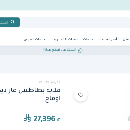
ابحث
عمل
تأجير المعدات
ثلاجات
معدات للمشروبات
ثلاجات العرض
تبحث عن قطع غيار؟
المرجع: 130224
اوماج
27,396
.31