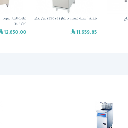
قلاية أرضية تعمل بالغاز (35C+S) من بتكو
من ديين
12,650.00
11,659.85