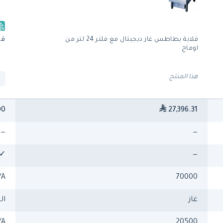
قلاية بطاطس غاز ديجيتال مع فلتر 24 لتر من
قلاية غا
اوماج
هذا المنتج
00
27,396.31
—
—
✓
—
/A
70000
غاز
ال
/A
20500