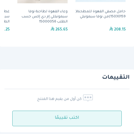
حامل مصفي القهوة للمطحنة(
وعاء القهوة لطاحنة نوفا
غطاء و
15030159)من نوفا سيمونيلي
سيمونيللي إم دي إكس حسب
سيمون
الطلب 15000056
الطلب 000055
86.25
265.65
208.15
التقييمات
كن أول من يقيم هذا المنتج
اكتب تقييمًا