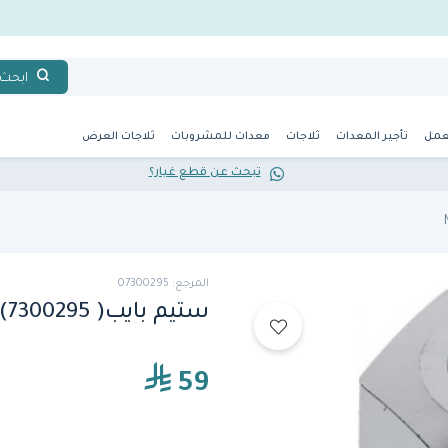
ابحث
عمل
تأجير المعدات
ثلاجات
معدات للمشروبات
ثلاجات العرض
تبحث عن قطع غيار؟
المرجع: 07300295
ستيم بايب( 7300295)من نوفا سيمونيلي
59