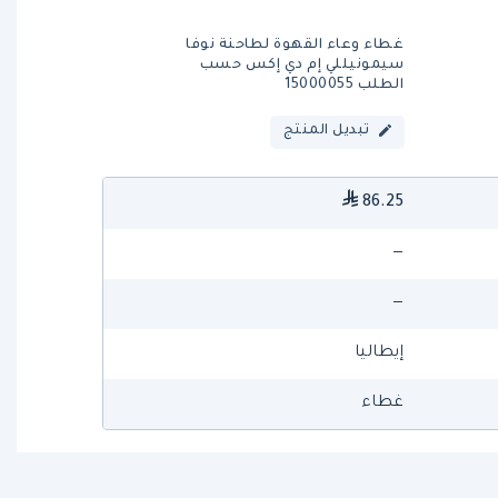
غطاء وعاء القهوة لطاحنة نوفا
سيمونيللي إم دي إكس حسب
الطلب 15000055
تبديل المنتج
86.25
—
—
إيطاليا
غطاء