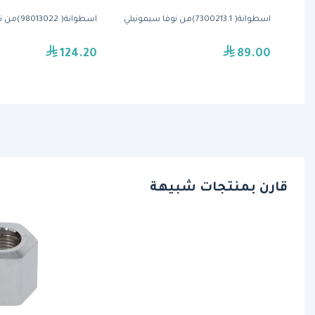
.SC)من نوفا
اسطوانة( 7300213.1)من نوفا سيمونيلي
اسطوانة( 98013022)من نوفا سيمونيلي
124.20
89.00
قارن بمنتجات شبيهة