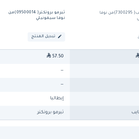
ثيرمو بروتكتر( 09500014)من
ستيم بايب( 7300295)من نوفا
نوفا سيمونيلي
تبديل المنتج
57.50
—
—
إيطاليا
ايب
ثيرمو بروتكتر