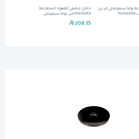
ة نوفا سيمونيللي إم دي
حامل مصفي القهوة للمطحنة(
15
15030159)من نوفا سيمونيلي
208.15