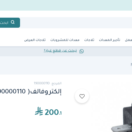
ابحث
عمل
تأجير المعدات
ثلاجات
معدات للمشروبات
ثلاجات العرض
تبحث عن قطع غيار؟
المرجع: 190000110
إلكتروفالف( 190000110)من نوفا سيمونيلي
200
.1