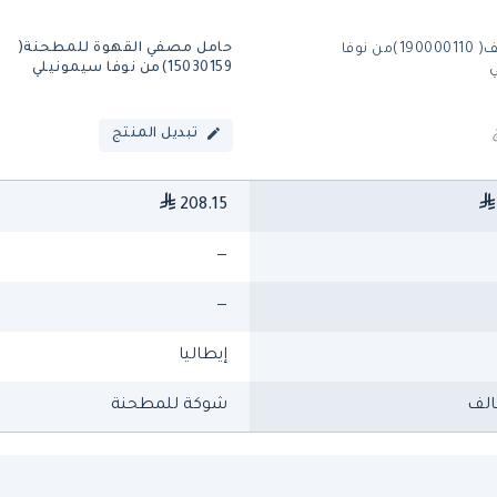
حامل مصفي القهوة للمطحنة(
إلكتروفالف( 190000110)من نوفا
15030159)من نوفا سيمونيلي
تبديل المنتج
208.15
—
—
إيطاليا
الف
شوكة للمطحنة