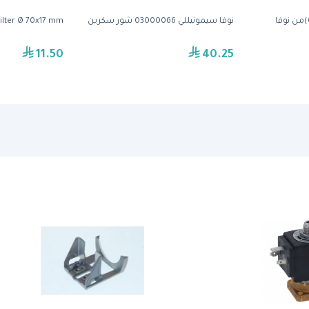
قازكيت أو-رينج( 02280033)من نوفا
نوفا سيمونيللي 03000066 شور سكرين
Blind Filter Ø 70x17 mm, سيمب
11.50
40.25