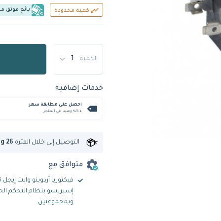
بائع موثق م
كمية محدودة
الكمية
خدمات إضافية
احصل على مطابقة سعر
+ %5 رصيد في المتجر
التوصيل إلى
خلال الفترة
ug 26
متوافق مع
إسبريسو بنظام التحكم ال
وبمجموعتين