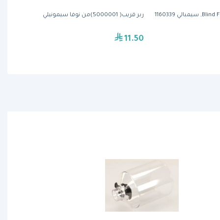
الي 1160339
ربر قريب( 5000001)من نوفا سيمونيلي
11.50