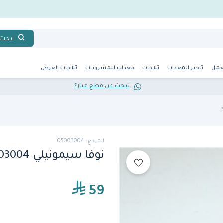
ابحث
عمل
تأجير المعدات
ثلاجات
معدات للمشروبات
ثلاجات العرض
تبحث عن قطع غيار؟
المرجع: 05003004
نوفا سيمونيلي 05003004 طوق حاوية القهوة
59