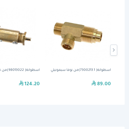
.SC)من نوفا
اسطوانة( 7300213.1)من نوفا سيمونيلي
اسطوانة( 98013022)من نوفا سيمونيلي
124.20
89.00