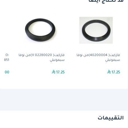
قد تحتاج أيضًا
قازكيت( 40200004)من نوفا
قازكيت( 02280020.V)من نوفا
012 O-
سيمونيلي
سيمونيلي
 EP851
9.00
17.25
17.25
التقييمات