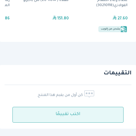
غطاء وعاء الطعام
مقلاة ( 11014-20) من باديرنو
الفولاذي(30210118)
المهنّ
315.86
151.80
27.60
يشحن من إكويب
التقييمات
كن أول من يقيم هذا المنتج
اكتب تقييمًا