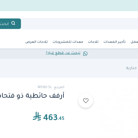
ابحث
عمل
تأجير المعدات
ثلاجات
معدات للمشروبات
ثلاجات العرض
تبحث عن قطع غيار؟
جدارية
المرجع: WS60-SL
أرفف حائطية ذو فتح
463
.45