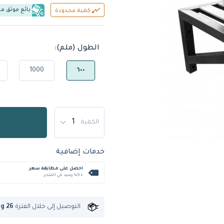
بائع موثق م
كمية محدودة
الطول (ملم):
1000
٦٠٠
الكمية
خدمات إضافية
احصل على مطابقة سعر
+ %5 رصيد في المتجر
التوصيل إلى
خلال الفترة
ug 26