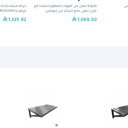
اس
طاولة عمل من الفولاذ المقاوم للصدأ مع
عازل خلفي مانع للتناثر من إينوكس
كرافت(WC6O060)
كرافت(TB7O100)
1,325.92
1,069.50