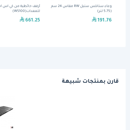
أ و
وعاء ستانلس ستيل RW مقاس 24 سم
أرفف حائطية من كي اس 
 مرتفعة، مقاس 180سم من
(5.75 لتر)
للمعدات(WS100)
661.25
191.76
قارن بمنتجات شبيهة