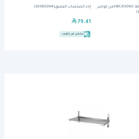
خزانة مثبتة بالحائط( WC6O060)من إنوكس
إناء الصلصات العميق(30380004)
79.41
يشحن من إكويب