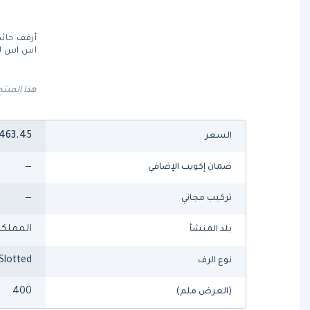
أرفف حائ
اس اس ل
هذا المنتج
463.45
السعر
—
ضمان إكويب الإضافي
—
تركيب مجاني
المملكة
بلد المنشأ
Slotted
نوع الرف
400
(العرض ملم)