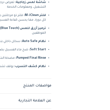
شاشة لمس زجاجية:
تعرض درجات
التشغيل، ومعلومات الخدمة
فلتر M-iClean:
فلتر ذو مرحلتين ي
كل دورة، مما يحسن كفاءة الغسيل
ترميز أزرق للمس (Blue Touch):
الموظفين
نظام Auto Safe:
سخان داخلي ينظم 
Soft Start:
ضخ ماء الغسيل بضغط 
Pumped Final Rinse:
مضخة الشط
نظام كشف التسرب:
يوقف تشغيل
مواصفات المنتج
عن العلامة التجارية