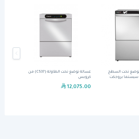
توضع تحت السطح
غسالة توضع تحت الطاولة (C537) من
كروبس
12,075.00