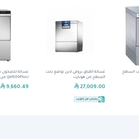
ت السطح
غسالة أطباق بروفي لاين تُوضع تحت
غسالة للصحون 
السطح من هوبارت
(Jet500Plus) من سيستما بروجكت
9,660.49
27,009.00
يشحن من إكويب