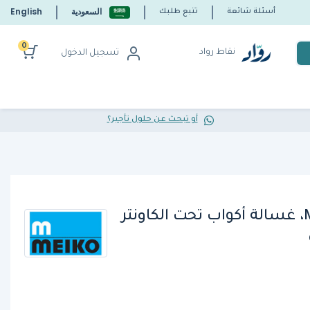
السعودية
English
أسئلة شائعة
تتبع طلبك
0
نقاط رواد
تسجيل الدخول
أو تبحث عن حلول تأجير؟
ميكو M-iClean UM M3، غسالة أكواب تحت الكاونتر