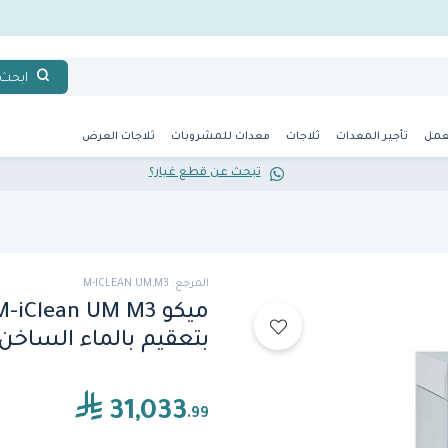
ابحث
عمل
تأجير المعدات
ثلاجات
معدات للمشروبات
ثلاجات العرض
تبحث عن قطع غيار؟
المرجع: M-ICLEAN UM,M3
بتعقيم بالماء الساخن
31,033
.99