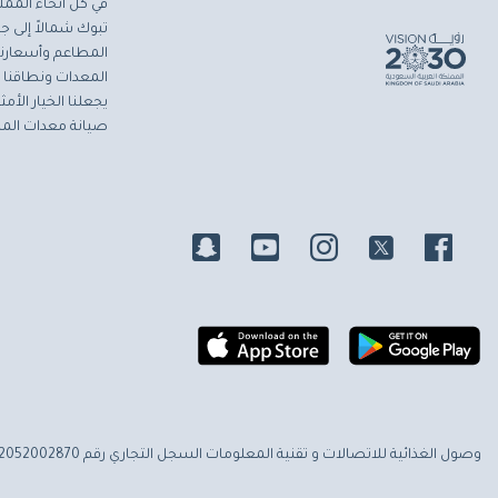
في كل أنحاء المملك
تبوك شمالاً إلى جاز
المطاعم وأسعارنا 
المعدات ونطاقنا ا
يجعلنا الخيار الأ
صيانة معدات المط
وصول الغذائية للاتصالات و تقنية المعلومات
السجل التجاري رقم 2052002870