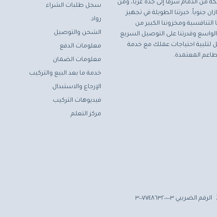
ة من الدمام شرقاً إلى جدة غرباً، ومن
سجل طلبات الشراء
ان جنوباً. خبرتنا الطويلة في تجهيز
رواد
التنافسية ومخزوننا الكبير من
الشحن والتوصيل
لواسع وقدرتنا على التوصيل السريع
مثل لتلبية احتياجات عملك مع خدمة
معلومات الدفع
اعم المعتمدة.
معلومات الضمان
خدمة ما بعد البيع والتركيب
الإرجاع والاستبدال
فيديوهات التركيب
مركز التعلم
الرقم الضريبي ٣٠٠٧٧٤٨٦٣٢٠٠٠٠٣