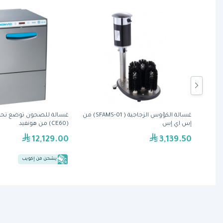
غسالة صحون توضع تحت الأسطح ( GS50
غسالة الكؤوس الزجاجية ( SFAMS-01) من
غسالة للصحون توضع تح
إس اي إس
(CE60) من هونفيد
12,129.00
3,139.50
يشحن من إكويب