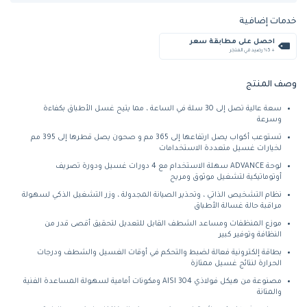
خدمات إضافية
احصل على مطابقة سعر
+ %5 رصيد في المتجر
وصف المنتج
سعة عالية تصل إلى 30 سلة في الساعة ، مما يتيح غسل الأطباق بكفاءة
وسرعة
تستوعب أكواب يصل ارتفاعها إلى 365 مم و صحون يصل قطرها إلى 395 مم
لخيارات غسيل متعددة الاستخدامات
لوحة ADVANCE سهلة الاستخدام مع 4 دورات غسيل ودورة تصريف
أوتوماتيكية لتشغيل موثوق ومريح
نظام التشخيص الذاتي ، وتحذير الصيانة المجدولة ، وزر التشغيل الذكي لسهولة
مراقبة حالة غسالة الأطباق
موزع المنظفات ومساعد الشطف القابل للتعديل لتحقيق أقصى قدر من
النظافة وتوفير كبير
بطاقة إلكترونية فعالة لضبط والتحكم في أوقات الغسيل والشطف ودرجات
الحرارة لنتائج غسيل ممتازة
مصنوعة من هيكل فولاذي AISI 304 ومكونات أمامية لسهولة المساعدة الفنية
والمتانة