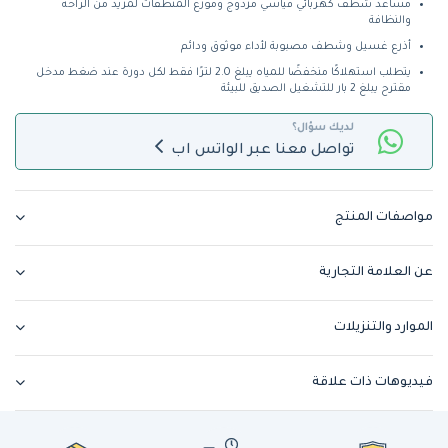
مساعد شطف كهربائي قياسي مزدوج وموزع المنظفات لمزيد من الراحة
والنظافة
أذرع غسيل وشطف مصبوبة لأداء موثوق ودائم
يتطلب استهلاكًا منخفضًا للمياه يبلغ 2.0 لترًا فقط لكل دورة عند ضغط مدخل
مقترح يبلغ 2 بار للتشغيل الصديق للبيئة
لديك سؤال؟
تواصل معنا عبر الواتس اب
مواصفات المنتج
عن العلامة التجارية
الموارد والتنزيلات
فيديوهات ذات علاقة