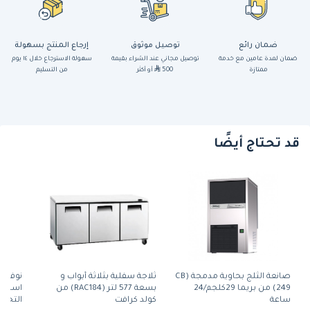
ضمان رائع
توصيل موثوق
إرجاع المنتج بسهولة
ضمان لمدة عامين مع خدمة
توصيل مجاني عند الشراء بقيمة
سهولة الاسترجاع خلال ١٤ يوم
ممتازة
500
أو أكثر
من التسليم
قد تحتاج أيضًا
صانعة الثلج بحاوية مدمجة (CB
ثلاجة سفلية بثلاثة أبواب و
نوفا سي
249) من بريما 29كلجم/24
بسعة 577 لتر (RAC184) من
اسبريس
ساعة
كولد كرافت
التحكم