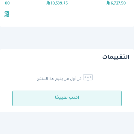
19.00
10,539.75
6,727.50
يش
التقييمات
كن أول من يقيم هذا المنتج
اكتب تقييمًا