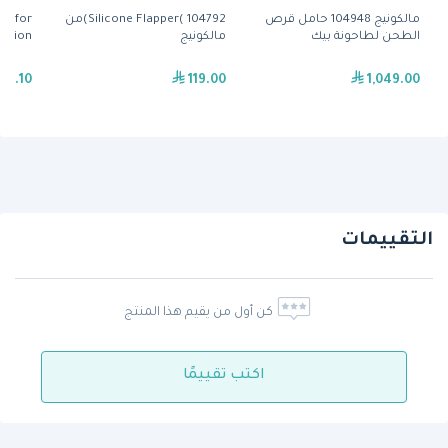
مالكونيج 104948 حامل قرص
Silicone Flapper( 104792)من
ew for
الطحن لطاحونة بيك
مالكونيج
xation
131.10
119.00
1,049.00
التقييمات
كن أول من يقيم هذا المنتج
اكتب تقييمًا