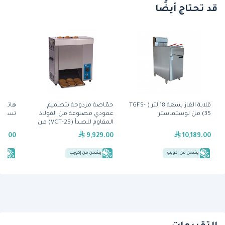
قد تحتاج أيضًا
قلاية الغاز بسعة 18 لتر ( TGFS-
حمّاصة مزدوجة بتصميم
35) من توستماستر
عمودي مصنوعة من الفولاذ
تسخين 
المقاوم للصدأ (VCT-25) من
آنتونز
99.00
9,929.00
10,189.00
يشحن من إكويب
يشحن من إكويب
يش