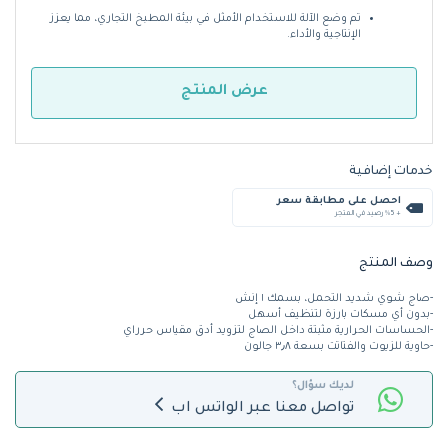
تم وضع الآلة للاستخدام الأمثل في بيئة المطبخ التجاري، مما يعزز
الإنتاجية والأداء.
عرض المنتج
خدمات إضافية
احصل على مطابقة سعر
+ %5 رصيد في المتجر
وصف المنتج
-صاج شوي شديد التحمل، بسمك ١ إنش
-بدون أي مسكات بارزة لتنظيف أسهل
-الحساسات الحرارية مثبتة داخل الصاج لتزويد أدق مقياس حرراي
-حاوية للزيوت والفتاتت بسعة ٣٫٨ جالون
لديك سؤال؟
تواصل معنا عبر الواتس اب