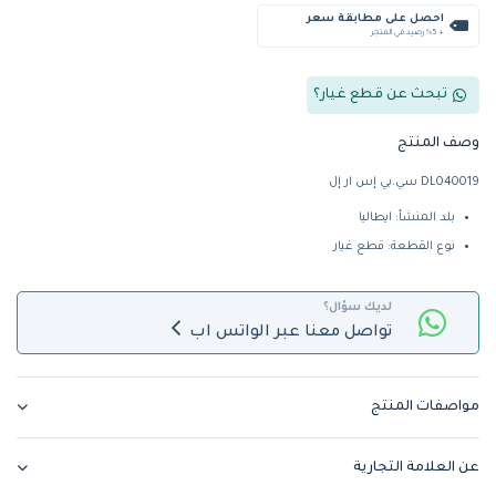
احصل على مطابقة سعر
+ %5 رصيد في المتجر
تبحث عن قطع غيار؟
وصف المنتج
DL040019 سي.بي إس ار إل
بلد المنشأ: ايطاليا
نوع القطعة: قطع غيار
لديك سؤال؟
تواصل معنا عبر الواتس اب
مواصفات المنتج
عن العلامة التجارية