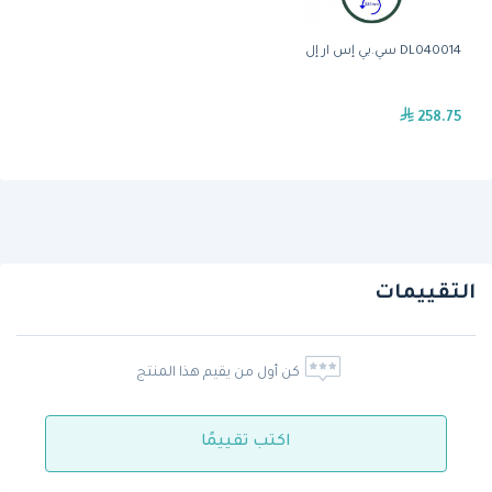
DL040014 سي.بي إس ار إل
258.75
التقييمات
كن أول من يقيم هذا المنتج
اكتب تقييمًا