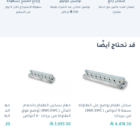
ضمان رائع
توصيل موثوق
إرجاع المنتج بسهولة
ضمان لمدة عامين مع خدمة
توصيل مجاني عند الشراء بقيمة
سهولة الاسترجاع خلال ١٤ يوم
ممتازة
500
أو أكثر
من التسليم
قد تحتاج أيضًا
سخان طعام يوضع على الطاولة
جهاز تسخين الطعام بالحمام
جهاز ت
بسعة 8 أحواض (BMC8WC)
المائي (BMC6WC) يُوضع فوق
من بيرجايا
الطاولة من برجايا - 6 أحواض
الطاولة م
86.20
3,093.50
4,418.30