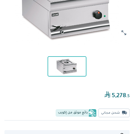
5,278
.5
بائع موثق من إكويب
شحن مجاني