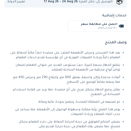
تغيير الدولة
التوصيل إلى
خلال الفترة
17 Aug 26 - 24 Aug 26
خدمات إضافية
احصل على مطابقة سعر
+ %5 رصيد في المتجر
وصف المنتج
يعد هذا المسخن وعرض الأطعمة المثبت على منضدة خياراً مثالياً للحفاظ على
الطعام دافئاً وزيادة المبيعات الفورية في أي مؤسسة تقدم خدمات الطعام.
يتمتع الجهاز بسعة كبيرة، حيث يستوعب العديد من صواني الطعام لضمان
توافر أنواع مختلفة من الأطعمة الساخنة للعملاء.
أبعاده مدمجة ولكن واسعة، بعمق 600 مم، وارتفاع 290 مم، وعرض 450 مم،
مما يجعله ملائماً للوضع على الأسطح.
يمكن وضع الجهاز بشكل مريح على أي منضدة، مما يزيد من كفاءة استخدام
المساحة في المطبخ.
تم تصنيعه في المملكة المتحدة، ويتميز بجودة عالية ومتانة.
يوفر هذا المنتج رؤية ممتازة وسهولة الوصول إلى الأطعمة، مما يساعد في
جذب انتباه العملاء وزيادة المبيعات.
يضمن التحكم الموثوق في درجة الحرارة الحفاظ على دفء الطعام بشكل
متساوٍ، مما يضمن بقاء الطعام في درجة حرارة تقديم مثلى.