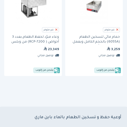
غير متوفر
غير متوفر
حمام مائي لتسخين الطعام
وعاء مبرّد لحفظ الطعام،بعدد 3
(6055A) بالحجم الكامل ويعمل
أحواض ( RCP-7200) من ويلس
بالكهرباء ويُوضَع فوق السطح من
23,349
3,259
نيمكو
توصيل مجاني
توصيل مجاني
يشحن من إكويب
يشحن من إكويب
أوعية حفظ و تسخين الطعام بالماء باين ماري