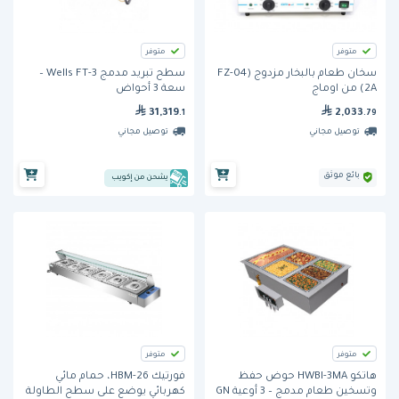
متوفر
متوفر
سخان طعام بالبخار مزدوج (FZ-04
سطح تبريد مدمج Wells FT-3 –
2A) من اوماج
سعة 3 أحواض
31,319
2,033
.1
.79
توصيل مجاني
توصيل مجاني
بائع موثق
يشحن من إكويب
متوفر
متوفر
هاتكو HWBI-3MA حوض حفظ
فورتيك HBM-26، حمام مائي
وتسخين طعام مدمج – 3 أوعية GN
كهربائي يوضع على سطح الطاولة