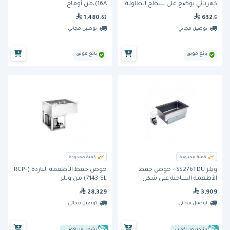
كهربائي يوضع على سطح الطاولة
16A)،من أوماج
1,480
632
.63
.5
توصيل مجاني
توصيل مجاني
بائع موثق
بائع موثق
كمية محدودة
كمية محدودة
ويلز SS276TDU - حوض حفظ
حوض حفظ الأطعمة الباردة (RCP-
الأطعمة الساخنة على شكل
7143-SL) من ويلز
مستطيل و بتصميم مدمج في
28,329
3,909
الأسطح
توصيل مجاني
توصيل مجاني
يشحن من إكويب
يشحن من إكويب