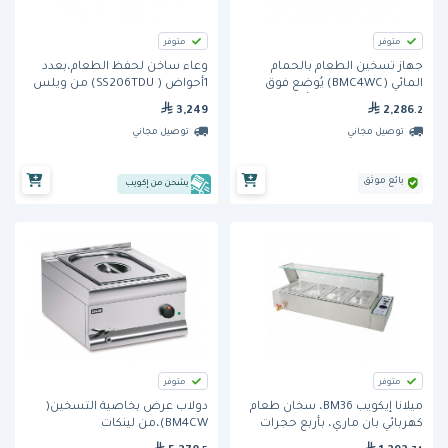
متوفر
متوفر
جهاز تسخين الطعام بالحمام
وعاء ساخن لحفظ الطعام،بعدد
المائي (BMC4WC) يُوضع فوق
1أحواض ( SS206TDU) من ويلس
الطاولة من برجايا - 4 أحواض
3,249
2,286
.2
توصيل مجاني
توصيل مجاني
بائع موثق
يشحن من إكويب
متوفر
متوفر
ميلانا إيكويب BM36، سخان طعام
دولاب عرض بخاصية التسخين(
كهربائي بان ماري، بأربع حجرات
BM4CW)،من لينكات