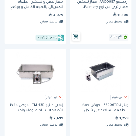
أريـسكو ARCO987، جهاز تسخين
جهاز طهي و تسخين الطعام
طعام تركي من نوع Palmery،
الكهربائي بالحجم الكامل و يوضع
مصنوع من الستانلس ستيل،
فوق الأسطح (6055A) من نيمكو
11,500
4,079
بعمق حوض 18 سم
توصيل مجاني
توصيل مجاني
بائع موثق
يشحن من إكويب
غير متوفر
غير متوفر
ويلز SS206TDU - حوض حفظ
إيه بي دبليو TM-43D - حوض حفظ
الأطعمة الساخنة على شكل
الأطعمة الساخنة بوعاء واحد
مستطيل وبتصميم مدمج في
وبتصميم مُسْقَط في السطح
2,499
3,259
الأسطح ومزود بفتحة تصريف
وبفتحة تصريف
توصيل مجاني
توصيل مجاني