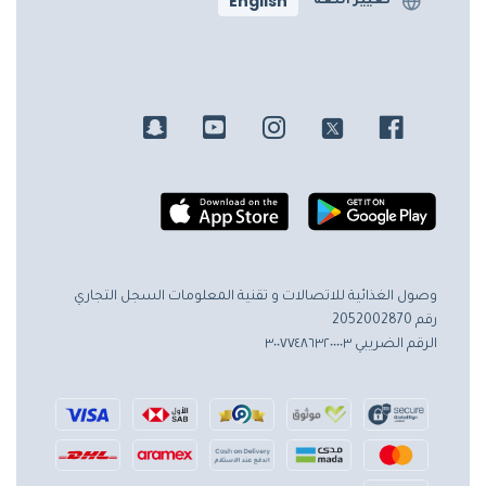
English
تغيير اللغة
وصول الغذائية للاتصالات و تقنية المعلومات
السجل التجاري
رقم 2052002870
الرقم الضريبي ٣٠٠٧٧٤٨٦٣٢٠٠٠٠٣