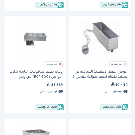
يشحن من إكويب
يشحن من إكويب
غير متوفر
غير متوفر
حوض حفظ الأطعمة الساخنة في
وعاء حفظ المأكولات الباردة بثلاث
صينية طعام نصف طولية مقاس 6
أحواض (RCP-300) من ويلز
بوصة × 20 بوصة (HMP6T-230)
36,589
10,449
من ويلز
توصيل مجاني
توصيل مجاني
يشحن من إكويب
يشحن من إكويب