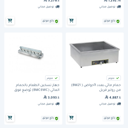
5,278
1,292
.5
.74
توصيل مجاني
توصيل مجاني
بائع موثق
بائع موثق
متوفر
متوفر
حمام مائي،بعدد 1أحواض ( BM21)
جهاز تسخين الطعام بالحمام
من رولير قريل
المائي (BMC6WC) يُوضع فوق
الطاولة من برجايا - 6 أحواض
3,093
4,887
.5
.5
توصيل مجاني
توصيل مجاني
بائع موثق
بائع موثق