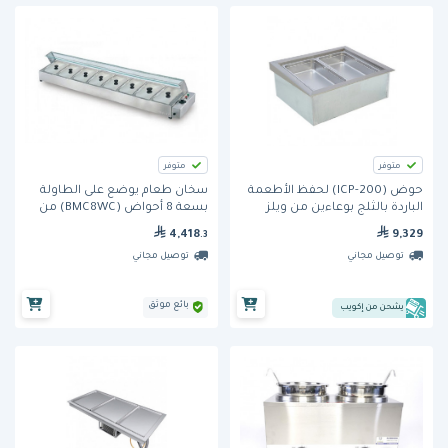
متوفر
متوفر
حوض (ICP-200) لحفظ الأطعمة
سخان طعام يوضع على الطاولة
الباردة بالثلج بوعاءين من ويلز
بسعة 8 أحواض (BMC8WC) من
بيرجايا
4,418
9,329
.3
توصيل مجاني
توصيل مجاني
بائع موثق
يشحن من إكويب