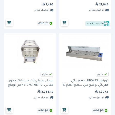
كاملة الحجم
1,495
21,942
توصيل مجاني
توصيل مجاني
بائع موثق
يشحن من إكويب
متوفر
متوفر
فورتيك HBM-25، حمام مائي
سخان طعام جاف بسعة 3 صحون
كهربائي يوضع على سطح الطاولة
مقاس 1/1 (FZ-07C) GN من اوماج
3,768
1,207
.49
.5
توصيل مجاني
توصيل مجاني
بائع موثق
بائع موثق