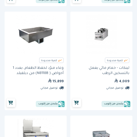
كمية محدودة
كمية محدودة
لينكات - حمام مائي يعمل
وعاء مبرّد لحفظ الطعام، بعدد 1
بالتسخين الرطب
أحواض ( N8118B) من ديلفيلد
15,899
4,009
توصيل مجاني
توصيل مجاني
يشحن من إكويب
يشحن من إكويب