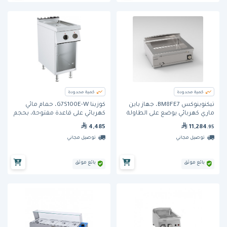
كمية محدودة
كمية محدودة
تيكنوينوكس BM8FE7، جهاز باين
كوزينا G7S100E-W، حمام مائي
ماري كهربائي يوضع على الطاولة
كهربائي على قاعدة مفتوحة، بحجم
1/1 GN
4,485
11,284
.95
توصيل مجاني
توصيل مجاني
بائع موثق
بائع موثق