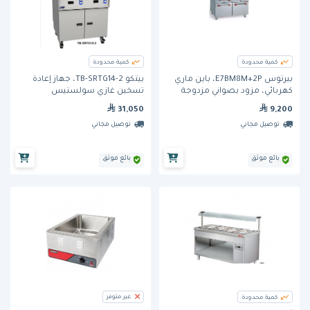
كمية محدودة
كمية محدودة
بيرتوس E7BM8M+2P، باين ماري
بيتكو TB-SRTG14-2، جهاز إعادة
كهربائي، مزود بصواني مزدوجة
تسخين غازي سولستيس
31,050
9,200
توصيل مجاني
توصيل مجاني
بائع موثق
بائع موثق
غير متوفر
كمية محدودة