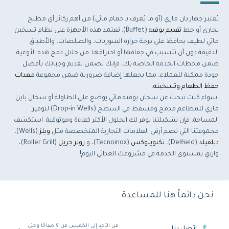
يُعتبر جهاز بان ماري (أو ما يُعرف بـ حمام مائي) من أهم ركائز أي مطبخ
تجاري أو خط
تقديم بوفيه
(Buffet). تعتمد هذه الأجهزة على نظام تسخين
مائي لطيف يحافظ على درجة حرارة الشوربات، والصلصات، والأطباق
الدقيقة دون أن تتسبب في جفافها أو احتراقها. من خلال دمج هذه الأوعية
ضمن محطات الخدمة الخاصة بك، فإنك تضمن تقديم وجباتك بأفضل
جودة ممكنة للعملاء، مما يجعلها إضافة ضرورية ضمن مجموعة
معدات
حفظ الطعام وتسخينه
.
سواء كنت تبحث عن سخان بوفيه مائي يوضع على الطاولة أو سخان باين
ماري للمطاعم مدمج ومسقط في السطح (Drop-in Wells) لتوفير
المساحة، فإن تشكيلتنا توفر لك الحلول الأكثر كفاءة وموثوقية. استكشف
مجموعتنا التي تضم أرقى العلامات التجارية المتخصصة مثل
ويلز
(Wells)،
ديلفيلد
(Delfield)،
تكنوينوكس
(Tecnoinox)، و
رولر جريل
(Roller Grill)،
وارتقِ بمستوى الخدمة في مشروعك الغذائي اليوم!
نحن دائماً هنا للمساعدة
من الأحد إلى الخميس من 9 صباحًا وحتى
اتصل بنا