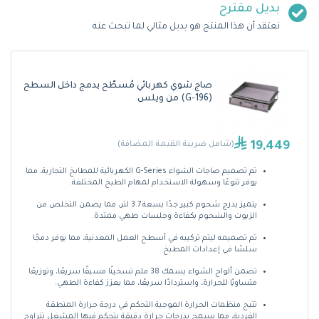
بديل مقترح
نعتقد أن هذا المنتج هو بديل مثالي لما تبحث عنه
صاج شوي كهربائي مُسطّح يدمج داخل السطح
(G-196) من ويلس
19,449
(شامل ضريبة القيمة المضافة)
تم تصميم صاجات الشواء G-Series الكهربائية للمطابخ التجارية، مما
يوفر تنوعًا وسهولة الاستخدام لمهام الطبخ المختلفة.
يتميز بدرج شحوم كبير جدًا بسعة 3.7 لتر، مما يضمن التخلص من
الزيوت والشحوم بكفاءة وجلسات طهي ممتدة.
تم تصميمه ليتم تركيبه في أسطح العمل المعدنية، مما يوفر دمجًا
سلسًا في إعدادات المطبخ.
تضمن ألواح الشواء بسمك 38 ملم تسخينًا مسبقًا سريعًا، وتوزيعًا
متساويًا للحرارة، واستردادًا سريعًا، مما يعزز كفاءة الطهي.
تتيح منظمات الحرارة الموجبة التحكم في درجة حرارة المنطقة
الفردية، مما يسمح بدرجات حرارة دقيقة يتحكم فيها المشغل تتراوح