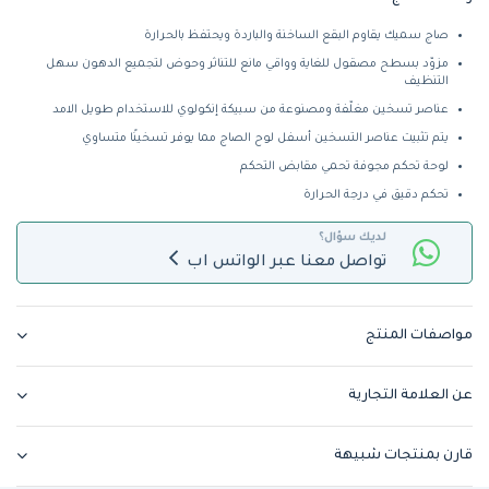
صاج سميك يقاوم البقع الساخنة والباردة ويحتفظ بالحرارة
مزوّد بسطح مصقول للغاية وواقي مانع للتناثر وحوض لتجميع الدهون سهل
التنظيف
عناصر تسخين مغلّفة ومصنوعة من سبيكة إنكولوي للاستخدام طويل الامد
يتم تثبيت عناصر التسخين أسفل لوح الصاج مما يوفر تسخينًا متساوي
لوحة تحكم مجوفة تحمي مقابض التحكم
تحكم دقيق في درجة الحرارة
لديك سؤال؟
تواصل معنا عبر الواتس اب
مواصفات المنتج
عن العلامة التجارية
قارن بمنتجات شبيهة