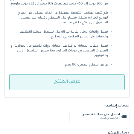
من 200 درجة إلى 450 درجة فهرنهايت (93 درجة إلى 232 درجة مئوية).
يتم تثبيت العناصر الأنبوبية المغلقة في الجزء السفلي من الصاج
لتوزيع الحرارة بشكل متساوٍ على السطح بأكمله، مما يضمن
الحصول على نتائج طهي متسقة.
تعمل واقيات الرش القابلة للإزالة على تسهيل عملية التنظيف
والحفاظ على معايير النظافة في المطبخ.
تعمل حلقات الحماية الواقية على حماية أدوات التحكم من الحوادث أو
التغيرات العرضية في درجات الحرارة، مما يضمن التشغيل الآمن
والموثوق.
عرض سطح الطهي: 86 سم.
عرض المنتج
خدمات إضافية
احصل على مطابقة سعر
+ %5 رصيد في المتجر
وصف المنتج