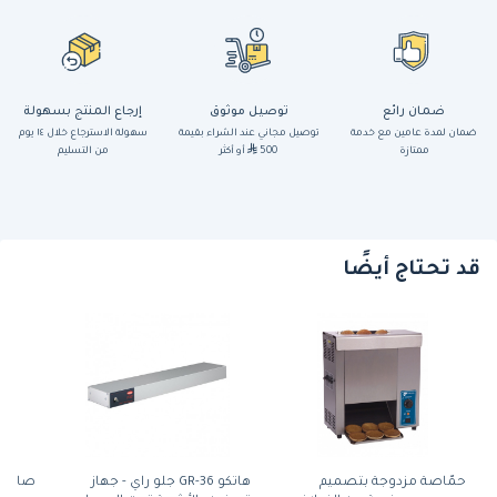
ضمان رائع
توصيل موثوق
إرجاع المنتج بسهولة
ضمان لمدة عامين مع خدمة
توصيل مجاني عند الشراء بقيمة
سهولة الاسترجاع خلال ١٤ يوم
ممتازة
500
أو أكثر
من التسليم
قد تحتاج أيضًا
حمّاصة مزدوجة بتصميم
هاتكو GR-36 جلو راي - جهاز
صاج ش