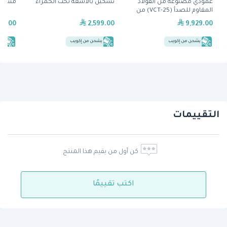
عمودي مصنوعة من الفولاذ
تسخين بالأشعة تحت الحمراء
مسطّح (FT-E910 L)
المقاوم للصدأ (VCT-25) من
آنتونز
29.00
2,599.00
9,929.00
يشحن من إكويب
يشحن من إكويب
يش
التقييمات
كن أول من يقيم هذا المنتج
اكتب تقييمًا