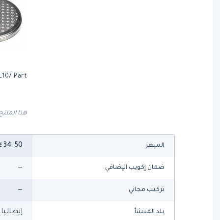
L107 Part
هذا المنتج
34.50
السعر
—
ضمان إكويب الإضافي
—
تركيب مجاني
إيطاليا
بلد المنشأ