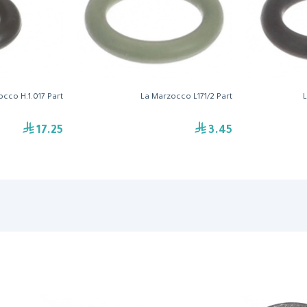
cco H.1.017 Part
La Marzocco L171/2 Part
L
17.25
3.45