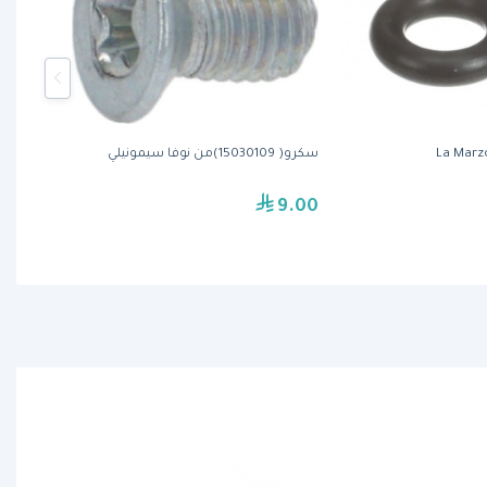
La Marzo
سكرو( 15030109)من نوفا سيمونيلي
9.00