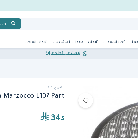
ابحث
عمل
تأجير المعدات
ثلاجات
معدات للمشروبات
ثلاجات العرض
تبحث عن قطع غيار؟
المرجع: L107
a Marzocco L107 Part
34
.5