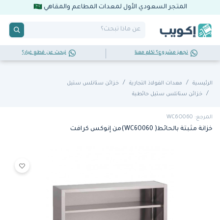
المتجر السعودي الأول لمعدات المطاعم والمقاهي
تجهز مشروع؟ تكلم معنا
تبحث عن قطع غيار؟
الرئيسية
معدات الفولاذ التجارية
خزائن ستانلس ستيل
خزائن ستانلس ستيل حائطية
المرجع: WC6O060
خزانة مثبتة بالحائط( WC6O060)من إنوكس كرافت