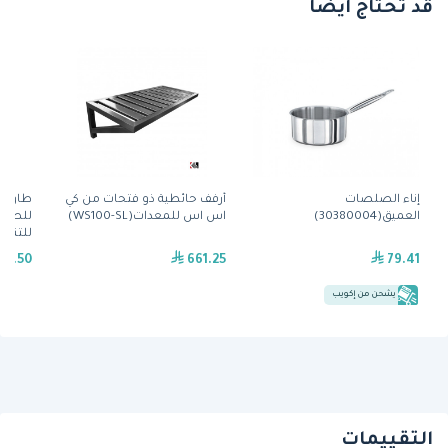
قد تحتاج أيضًا
إناء الصلصات
أرفف حائطية ذو فتحات من كي
طاولة 
العميق(30380004)
اس اس للمعدات(WS100-SL)
للصدأ 
للتناث
كرافت(B7O100
69.50
661.25
79.41
يشحن من إكويب
التقييمات