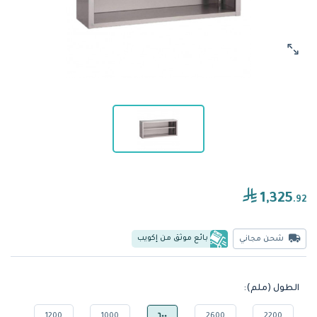
1,325
.92
بائع موثق من إكويب
شحن مجاني
الطول (ملم):
1200
1000
٦٠٠
2600
2200