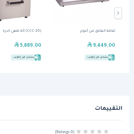
من نيمكو
لفافة النقانق من آنتونز
(CCC-20) آلة طهي الذرة
5,889.00
9,449.00
يشحن من إكويب
يشحن من إكويب
التقييمات
(0 Ratings)