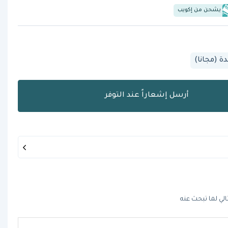
يشحن من إكويب
 (مجانا)
أرسل إشعاراً عند التوفر
الي لما تبحث عنه