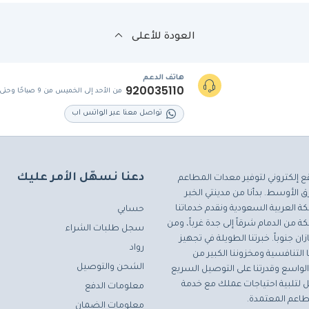
العودة للأعلى
هاتف الدعم
920035110
من الأحد إلى الخميس من 9 صباحًا وحتى 5 مساءً
تواصل معنا عبر الواتس اب
دعنا نسهّل الأمر عليك
ع إلكتروني لتوفير معدات المطاعم
 الأوسط. بدأنا من مدينتي الخبر
ة العربية السعودية ونقدم خدماتنا
حسابي
ة من الدمام شرقاً إلى جدة غرباً، ومن
سجل طلبات الشراء
ان جنوباً. خبرتنا الطويلة في تجهيز
رواد
التنافسية ومخزوننا الكبير من
الشحن والتوصيل
لواسع وقدرتنا على التوصيل السريع
مثل لتلبية احتياجات عملك مع خدمة
معلومات الدفع
اعم المعتمدة.
معلومات الضمان