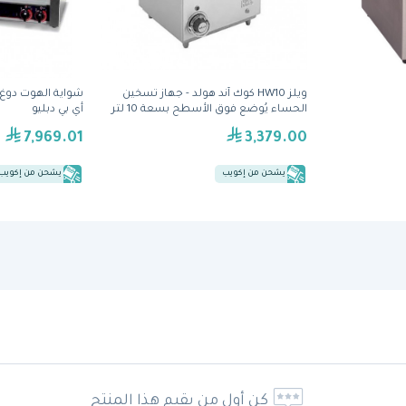
ويلز HW10 كوك آند هولد - جهاز تسخين
الحساء يُوضع فوق الأسطح بسعة 10 لتر
أي بي دبليو
7,969.01
3,379.00
يشحن من إكويب
يشحن من إكويب
كن أول من يقيم هذا المنتج