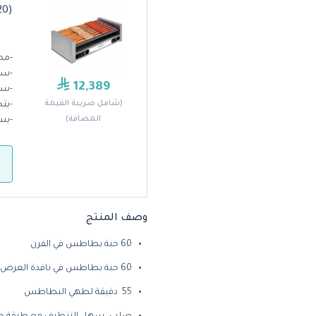
(8045SXW‐220) لفافة النقانق من نيمكو بسطح مائل
-مصن
-
سهل
12,389
-سه
(شامل ضريبة القيمة
-بتح
المضافة)
-
بسب
وصف المنتج
60 حبة بطاطس في الفرن
60 حبة بطاطس في نافدة العرض
55 دقيقة لطهي البطاطس