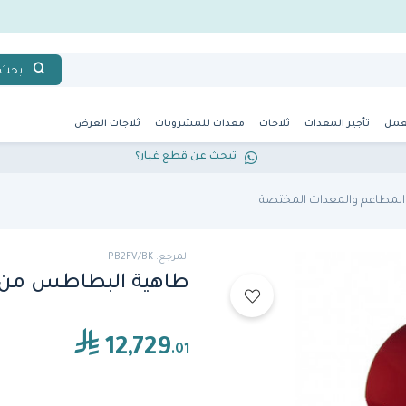
ابحث
عمل
تأجير المعدات
ثلاجات
معدات للمشروبات
ثلاجات العرض
تبحث عن قطع غيار؟
لمطاعم والمعدات المختصة
المرجع: PB2FV/BK
طاهية البطاطس من كن
12,729
.01