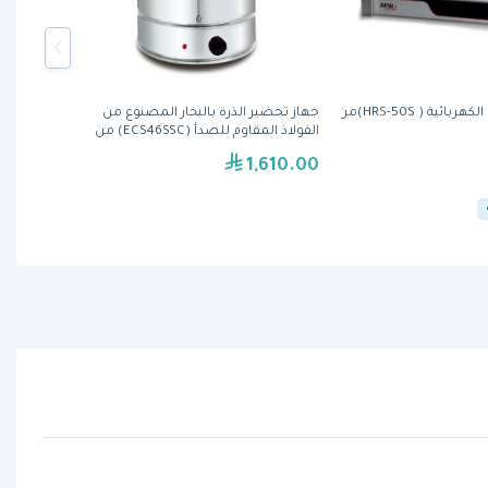
شواية الهوت دوغ الكهربائية ( HRS-50S)من
جهاز تحضير الذرة بالبخار المصنوع من
الفولاذ المقاوم للصدأ (ECS46SSC) من
بيرجايا
1,610.00