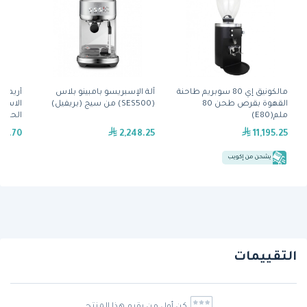
مالكونيق إي 80 سوبريم طاحنة
آلة الإسبريسو بامبينو بلاس
أريمدي
القهوة بقرص طحن 80
(SES500) من سيج (بريفيل)
الاسبر
ملم(E80)
مجموعة (
98.70
2,248.25
11,195.25
يشحن من إكويب
التقييمات
كن أول من يقيم هذا المنتج