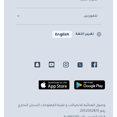
للموردين
English
تغيير اللغة
وصول الغذائية للاتصالات و تقنية المعلومات
السجل التجاري
رقم 2052002870
الرقم الضريبي ٣٠٠٧٧٤٨٦٣٢٠٠٠٠٣