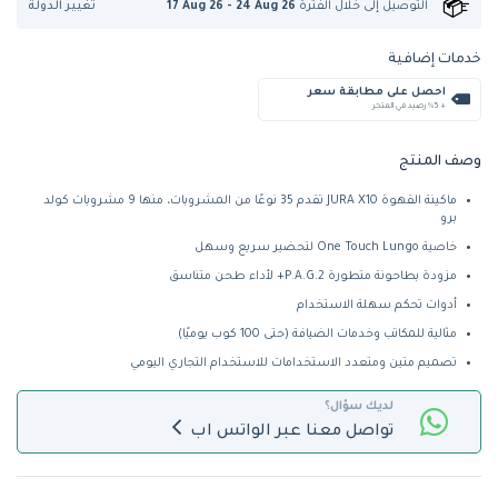
تغيير الدولة
التوصيل إلى
خلال الفترة
17 Aug 26 - 24 Aug 26
خدمات إضافية
احصل على مطابقة سعر
+ %5 رصيد في المتجر
وصف المنتج
ماكينة القهوة JURA X10 تقدم 35 نوعًا من المشروبات، منها 9 مشروبات كولد
برو
خاصية One Touch Lungo لتحضير سريع وسهل
مزودة بطاحونة متطورة P.A.G.2+ لأداء طحن متناسق
أدوات تحكم سهلة الاستخدام
مثالية للمكاتب وخدمات الضيافة (حتى 100 كوب يوميًا)
تصميم متين ومتعدد الاستخدامات للاستخدام التجاري اليومي
لديك سؤال؟
تواصل معنا عبر الواتس اب