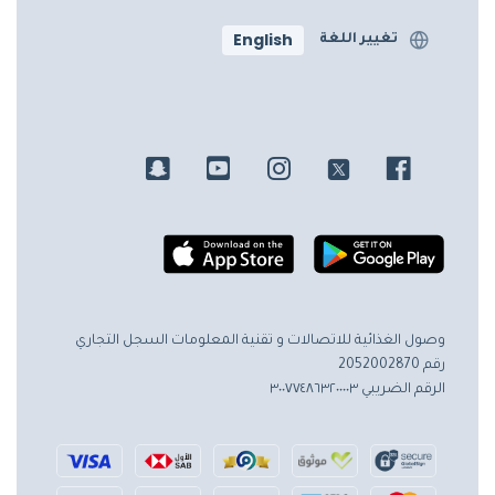
English
تغيير اللغة
وصول الغذائية للاتصالات و تقنية المعلومات
السجل التجاري
رقم 2052002870
الرقم الضريبي ٣٠٠٧٧٤٨٦٣٢٠٠٠٠٣