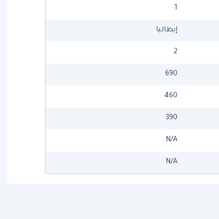
1
إيطاليا
2
690
460
390
N/A
N/A