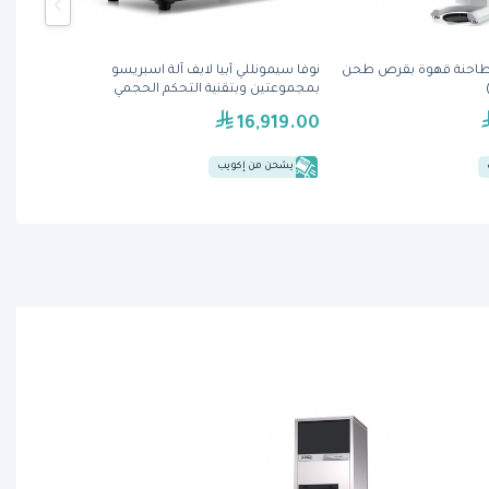
لكونيق EK43 S طاحنة قهوة بقرص طحن
نوفا سيمونللي أبيا لايف آلة اسبريسو
بمجموعتين وبتقنية التحكم الحجمي
16,919.00
يشحن من إكويب