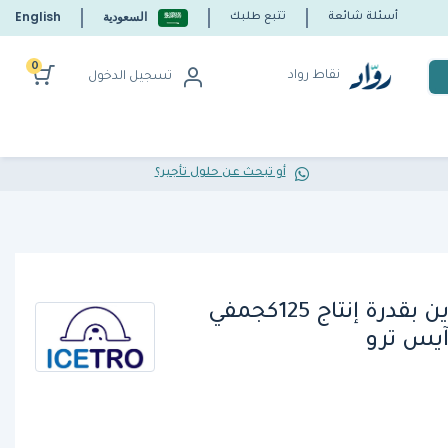
السعودية
English
أسئلة شائعة
تتبع طلبك
0
نقاط رواد
تسجيل الدخول
أو تبحث عن حلول تأجير؟
صانعة ثلج ذاتية التخزين بقدرة إنتاج 125كجمفي