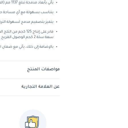
يأتي بأبعاد مدمجة تبلغ 1137 مم (الارتفاع) × 755 مم (العرض) × 646 مم (العمق).
يتناسب بسهولة مع أي مساحة حيث
يتميز بتصميم مدمج لسهولة التركي
قادر على إنتاج 125 كج
سعة سلة 2 كجم الوصول المريح إلى الثلج.
بالإضافة إلى ذلك، يأتي مع ضمان ال
مواصفات المنتج
عن العلامة التجارية