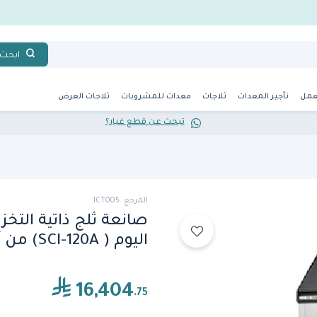
ابحث
عمل
تأجير المعدات
ثلاجات
معدات للمشروبات
ثلاجات العرض
تبحث عن قطع غيار؟
المرجع: ICT005
اليوم ( SCI-120A) من آيس ترو
16,404
.75