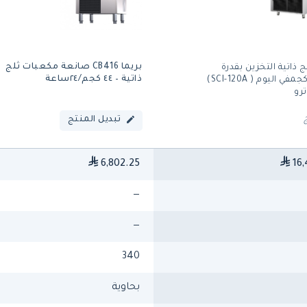
بريما CB416 صانعة مكعبات ثلج
 ذاتية التخزين بقدرة
ذاتية – ٤٤ كجم/٢٤ساعة
إنتاج 125كجمفي اليوم ( SCI-120A)
رو
تبديل المنتج
6,802.25
16,
—
—
340
بحاوية