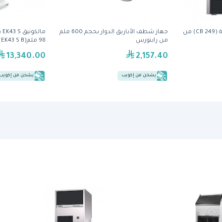
صانعة الثلج بحاوية مدمجة (CB 249) من
جهاز شطف الأباريق الدوار بحجم 600 ملم
ما
من راينورس
98 ملم(EK43 S B)
13,340.00
2,157.40
يشحن من إكويب
يشحن من إكويب