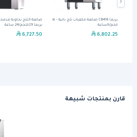
بريما CB249A صانعة مكعبات ثلج ذاتية – ٢٩
بريما CB416 صانعة مكعبات ثلج ذاتية – ٤٤
كجم/٢٤ساعة
بريما 29كلجم/24 ساعة
6,727.50
6,802.25
قارن بمنتجات شبيهة