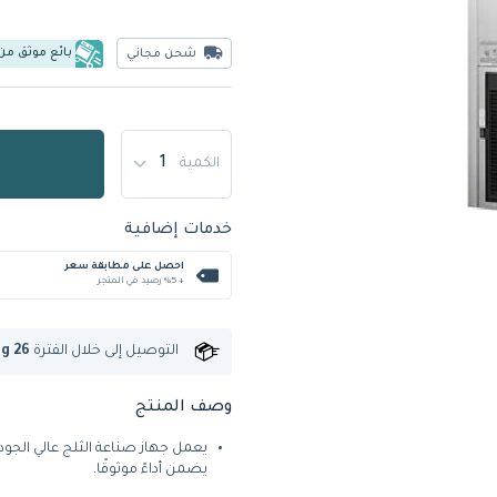
بائع موثق من
شحن مجاني
الكمية
خدمات إضافية
احصل على مطابقة سعر
+ %5 رصيد في المتجر
التوصيل إلى
خلال الفترة
ug 26
وصف المنتج
يضمن أداءً موثوقًا.