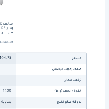
صانعة ثلج
من آيس ت
هذا المنتج
404.75
السعر
—
ضمان إكويب الإضافي
—
تركيب مجاني
1400
القوة / الجهد (واط)
بحاوية
نوع آلة صنع الثلج