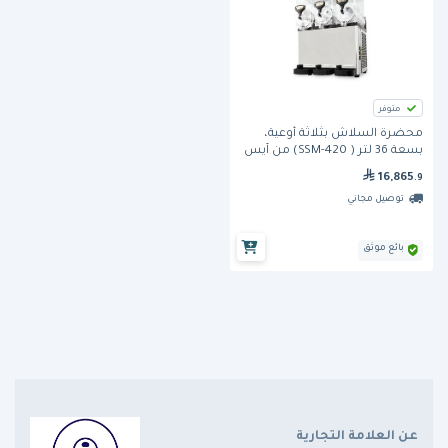
متوفر
محضرة السلاش بثلاثة أوعية،
بسعة 36 لتر ( SSM-420) من آيس
ترو
16,865
.9
توصيل مجاني
بائع موثق
عن العلامة التجارية