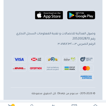
وصول الغذائية للاتصالات و تقنية المعلومات
السجل التجاري
رقم 2052002870
الرقم الضريبي ٣٠٠٧٧٤٨٦٣٢٠٠٠٠٣
© 2015-2026 - مدعوم من Ekuep. كل الحقوق محفوظة
0