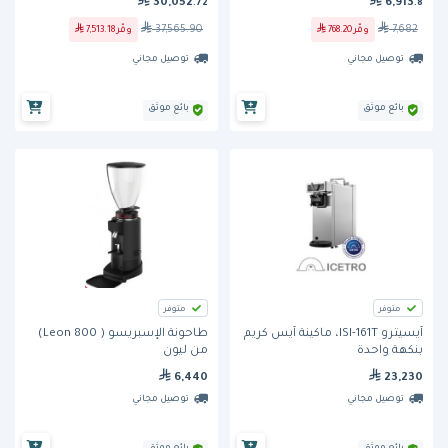
30,052
6,913
.72
.8
37,565.90
7,682
وفّر
768.20
وفّر
7,513.18
توصيل مجاني
توصيل مجاني
بائع موثق
بائع موثق
متوفر
متوفر
آيسيترو ISI-161T، ماكينة آيس كريم
طاحونة الإسبريسو ( Leon 800)
بنكهة واحدة
من ليون
6,440
23,230
توصيل مجاني
توصيل مجاني