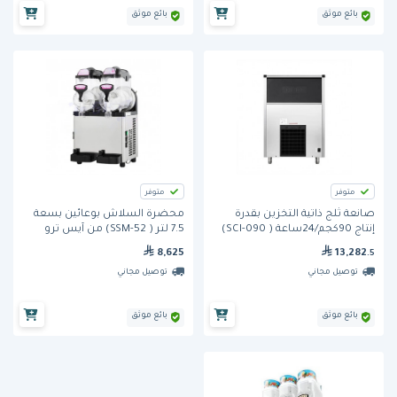
بائع موثق
بائع موثق
متوفر
متوفر
صانعة ثلج ذاتية التخزين بقدرة
محضرة السلاش بوعائين بسعة
إنتاج 90كجم/24ساعة ( SCI-090)
7.5 لتر ( SSM-52) من آيس ترو
من ICETRO
8,625
13,282
.5
توصيل مجاني
توصيل مجاني
بائع موثق
بائع موثق