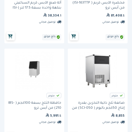
محضّرة الآيس كريم ( ISI-163TTP)
آلة صنع الآيس كريم السباغيتي
من آيس ترو
بنكهة واحدة بسعة 17.5 لتر (ISI-
322ST) من آيس ترو
38,334
81,408
.1
.5
توصيل مجاني
توصيل مجاني
بائع موثق
بائع موثق
متوفر
متوفر
صانعة ثلج ذاتية التخزين بقدرة
حافظة الثلج بسعة 100كجم ( IBS-
إنتاج 50كجم باليوم ( SCI-050) من
210) من آيس ترو
آيس ترو
5,991
8,855
.5
توصيل مجاني
توصيل مجاني