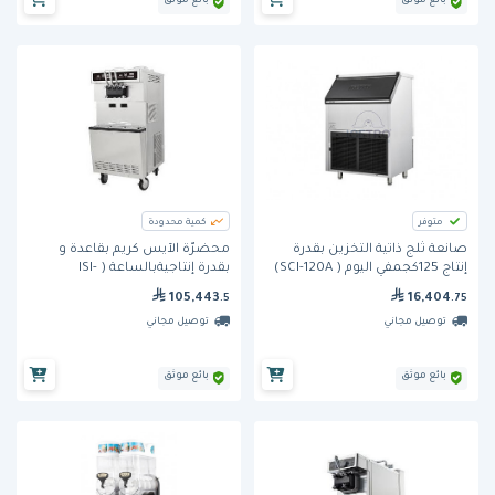
بائع موثق
بائع موثق
متوفر
كمية محدودة
صانعة ثلج ذاتية التخزين بقدرة
محضرّة الآيس كريم بقاعدة و
إنتاج 125كجمفي اليوم ( SCI-120A)
بقدرة إنتاجيةبالساعة ( ISI-
من آيس ترو
303SNP) من آيس ترو
105,443
16,404
.5
.75
توصيل مجاني
توصيل مجاني
بائع موثق
بائع موثق