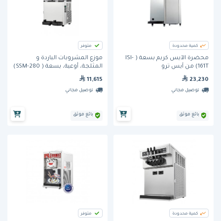
كمية محدودة
متوفر
محضّرة الآيس كريم بسعة ( ISI-
موزع المشروبات الباردة و
161T) من آيس ترو
المثلجة، أوعية، بسعة ( SSM-280)
من آيس ترو
11,615
23,230
توصيل مجاني
توصيل مجاني
بائع موثق
بائع موثق
كمية محدودة
متوفر