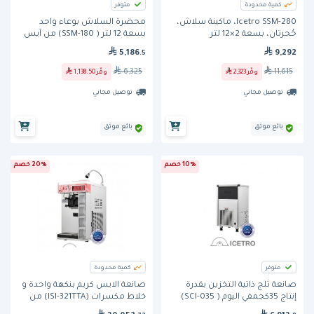
كمية محدودة
متوفر
Icetro SSM-280، ماكينة سلاش،
محضرة السلاش بوعاء واحد
حُجرتان، بسعة 2×12 لتر
بسعة 12 لتر ( SSM-180) من آيس
ترو
5,186
9,292
.5
6,325
11,615
وفّر
2,323
وفّر
1,138.50
توصيل مجاني
توصيل مجاني
بائع موثق
بائع موثق
10% خصم
20% خصم
متوفر
كمية محدودة
صانعة ثلج ذاتية التخزين بقدرة
صانعة الايس كريم بنكهة واحدة و
إنتاج 35كجمفي اليوم ( SCI-035)
خلاط مكسرات (ISI-321TTA) من
من آيس ترو
آيس ترو