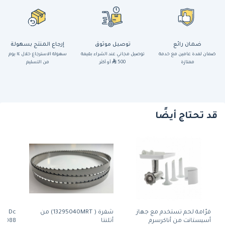
ضمان رائع
توصيل موثوق
إرجاع المنتج بسهولة
ضمان لمدة عامين مع خدمة
توصيل مجاني عند الشراء بقيمة
سهولة الاسترجاع خلال ١٤ يوم
ممتازة
500
أو أكثر
من التسليم
قد تحتاج أيضًا
فرّامة لحم تستخدم مع جهاز
شفرة ( 13295040MRT) من
 6v Dc
أسيستانت من أناكرسرم
أتلنتا
05088)