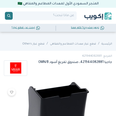
المتجر السعودي الأول لمعدات المطاعم والمقاهي
تجهز مشروع؟ تكلم معنا
تبحث عن قطع غيار؟
الرئيسية
قطع غيار معدات المطاعم والمقاهي
قطع غيار Others
المرجع: 421944082881
جاجيا 421944082881، صندوق تفريغ أسود OMN/B