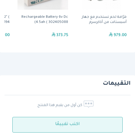
فرّامة لحم تستخدم مع جهاز
Rechargeable Battery 6v Dc
, 2" (
أسيستانت من أناكرسرم
4.5ah ( 302405088)
369194) من لينكو
80.00
373.75
979.00
التقييمات
كن أول من يقيم هذا المنتج
اكتب تقييمًا