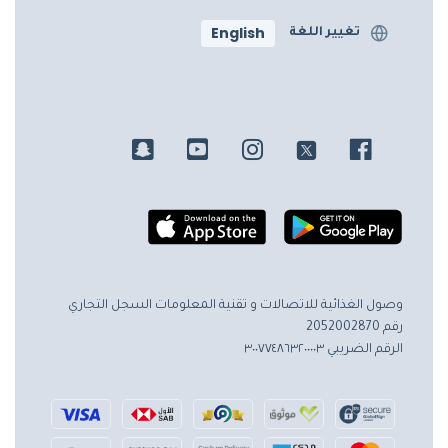
English
تغيير اللغة
وصول الغذائية للاتصالات و تقنية المعلومات
السجل التجاري
رقم 2052002870
الرقم الضريبي ٣٠٠٧٧٤٨٦٣٢٠٠٠٠٣