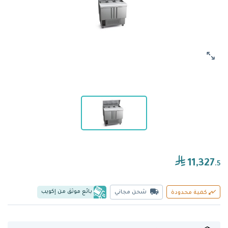
11,327
.5
بائع موثق من إكويب
شحن مجاني
كمية محدودة