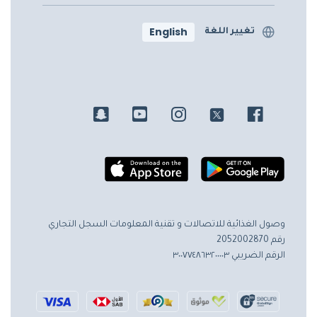
English
تغيير اللغة
وصول الغذائية للاتصالات و تقنية المعلومات
السجل التجاري
رقم 2052002870
الرقم الضريبي ٣٠٠٧٧٤٨٦٣٢٠٠٠٠٣