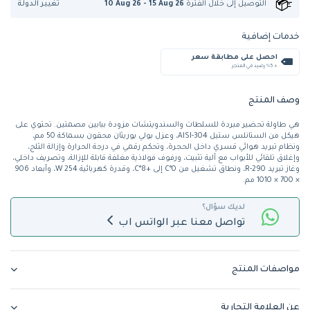
تغيير الدولة
التوصيل إلى
خلال الفترة
10 Aug 26 - 15 Aug 26
خدمات إضافية
احصل على مطابقة سعر
+ %5 رصيد في المتجر
وصف المنتج
هي طاولة تحضير مبردة للسلطات والسندويتشات مزودة ببابين مصمتين. تحتوي على
هيكل من الستانلس ستيل AISI-304، وعزل بولي يوريثان محقون بسماكة 50 مم،
ونظام تبريد هوائي قسري داخل الحجرة، وتحكم رقمي في درجة الحرارة وإزالة الثلج،
وإغلاق تلقائي للأبواب مع آلية تثبيت، ورفوف فولاذية مغلفة قابلة للإزالة، وتصريف داخلي،
وغاز تبريد R-290، ونطاق تشغيل من 0°C إلى +8°C، وقدرة كهربائية 254 W، وأبعاد 906
× 700 × 1010 مم.
لديك سؤال؟
تواصل معنا عبر الواتس اب
مواصفات المنتج
عن العلامة التجارية