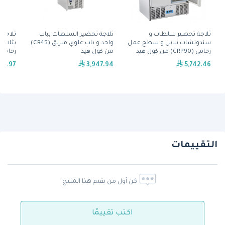
ثلاجة تحضير سلطات و
ثلاجة تحضير السلطات بباب
ثلاجة
سندوتشات بباين و سطح عمل
واحد و باب علوي منزلق (CR45)
بثلاث
رخامي (CRP90) من كول هيد
من كول هيد
(CRM93A) من كول هيد
36.97
3,947.94
5,742.46
التقييمات
كن أول من يقيم هذا المنتج
اكتب تقييمًا