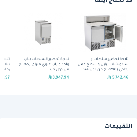
قد تحتاج أيضًا
ثلاجة تحضير سلطات و
ثلاجة تحضير السلطات بباب
ثلاجة
سندوتشات بباين و سطح عمل
واحد و باب علوي منزلق (CR45)
بثلاث
رخامي (CRP90) من كول هيد
من كول هيد
(CRM93A) من كول هيد
36.97
3,947.94
5,742.46
التقييمات