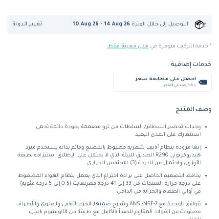
تغيير الدولة
التوصيل إلى
خلال الفترة
10 Aug 26 - 14 Aug 26
* خدمة التركيب متوفرة في
مدن معينة فقط.
خدمات إضافية
احصل على مطابقة سعر
+ %5 رصيد في المتجر
وصف المنتج
وحدات تحضير الشطائر/ السلطات من ترو مصممة بجودة دائمة تحمي
استثمارك على المدى البعيد
إنها مزودة بنظام أنابيب شعرية مضبوط بالمصنع وقائم بذاته يستخدم مبرد
هيدروكربوني R290 الصديق للبيئة الذي لا يحتمل على الإطلاق استنزافه لطبقة
الأوزون واحتمال من الدرجة (3) للاحتباس الحراري
يحافظ التصميم الحاصل على براءة اختراع الذي يعمل بنظام الهواء المضغوط
على درجة حرارة المنتجات من 33 إلى 41 درجة فهرنهايت (0.5 إلى 5 درجة مئوية)
في أواني الطعام والخزانة من الداخل
تتوافق الوحدة مع ANSI-NSF-7 وتندرج ضمنها, الجزء الأمامي والعلوي والأطراف
مصنوعة من الفولاذ المقاوم للصدأ بالكامل مع طبقة من الألومنيوم بالجزء