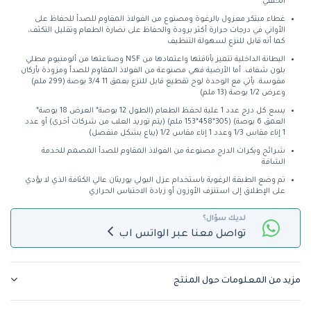
الخلفي
غطاء مبتكر معزول بالرغوة ومصنوع من الفولاذ المقاوم للصدأ للحفاظ على
الأواني في درجات حرارة أكثر برودة والحفاظ على نضارة الطعام وتقليل التكثف،
كما أنه قابل للنزع لسهولة التنظيف
البطانة الداخلية تتميز بأناقتها واعتمادها من NSF وصناعتها من ألومنيوم مطلي
بلون شفاف. أما الأرضية فهي مصنوعة من الفولاذ المقاوم للصدأ ومزودة بأركان
مقوسة. يأتي مع الوحدة لوح تقطيع قابل للنزع بعمق 11 3/4 بوصة (299 ملم)
وعرض 1/2 بوصة (13 ملم)
يسع كل درج عدد 1 علبة لحفظ الطعام (الطول 12 بوصة* العرض 18 بوصة*
العمق 6 بوصة) (305*458*153 ملم) (يتم توريد العلب من شركات أخرى) أو عدد
1 إناء مقاس 1/3 وعدد 1 إناء مقاس 1/2 (يباع بشكل منفصل)
شرائح وبكرات الدرج مصنوعة من الفولاذ المقاوم للصدأ المصمم للخدمة
الشاقة
تم وضع الطبقة الرغوية باستخدام عزل البولي يوريثان عالي الكثافة الذي لا يؤدي
على الإطلاق إلى استنزف الأوزون أو زيادة الاحتباس الحراري
لديك سؤال؟
تواصل معنا عبر الواتس اب
مزيد من المعلومات حول المنتج