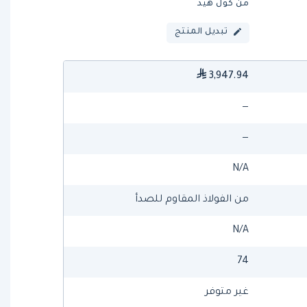
من كول هيد
تبديل المنتج
3,947.94
—
—
N/A
من الفولاذ المقاوم للصدأ
N/A
74
غير متوفر