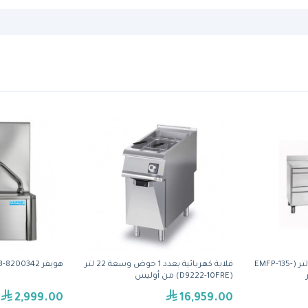
مجمد بسطح تحضير 274 لتر (EMFP-135-
قلاية كهربائية بعدد 1 حوض وسعة 22 لتر
هوبفر EWB-8200342 - مغسلة بقاعدة
(D9222-10FRE) من أوليس
2,999.00
16,959.00