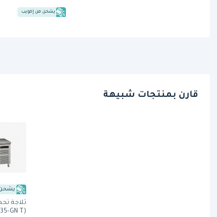
يشحن من إكويب
قارن بمنتجات شبيهة
يشحن 
ثلاجة تح
(EMEP-135-GN T) ببابين من فاجور