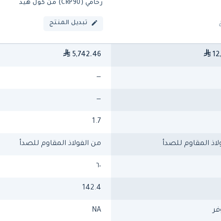
رخامي (CRP90) من كول هيد
تبديل المنتج
5,742.46
12
—
—
1.7
لاذ المقاوم للصدأ
من الفولاذ المقاوم للصدأ
٦٠
142.4
فر
NA