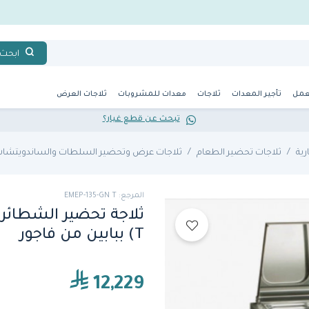
ابحث
عمل
تأجير المعدات
ثلاجات
معدات للمشروبات
ثلاجات العرض
تبحث عن قطع غيار؟
رية
ثلاجات تحضير الطعام
ثلاجات عرض وتحضير السلطات والساندويتشا
المرجع: EMEP-135-GN T
T) ببابين من فاجور
12,229