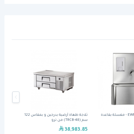
ثلاجة طهاة أرضية بدرجين و بمقاس 122
سم (TRCB-48) من ترو
38,983.85