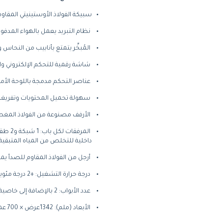
سبيكة الفولاذ الأوستينيتي المقاوم للصدأ عالي الجودة من ن
نظام التبريد يعمل بالهواء المدفوع
المُبخِّر يتمتع بأنابيب من النحاس
شاشة رقمية للتحكم الإلكتروني والر
عناصر التحكم مدمجة باللوحة الأم
سهولة تحميل المحتويات وتفريغها 
الأرفف مصنوعة من الفولاذ المغطى
المرف
داخلية للتخلص من المياه المتبقية
أرجل من الفولاذ المقاوم للصدأ يم
درجة حرارة التشغيل: +2 درجة مئوية حتى +8 درجة مئوية (درجة حرارة الغرفة: 38 درجة مئوية)
عدد الأبواب: 2 بالإضافة إلى خاصية التنبيه عند ترك الباب مفتوحًا لمدة طويلة
الأبعاد (ملم): 1342عرض × 700 عمق × 850 ارتفاع