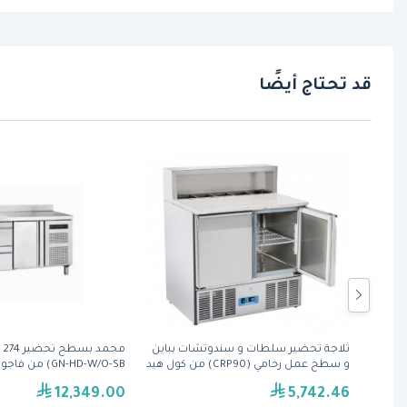
قد تحتاج أيضًا
 باب
ثلاجة تحضير سلطات و سندوتشات بباين
و سطح عمل رخامي (CRP90) من كول هيد
GN-HD-W/O-SB) من فاجور
12,349.00
5,742.46