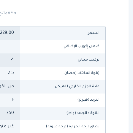
هذا المنتج
,229.00
السعر
—
ضمان إكويب الإضافي
✓
تركيب مجاني
2.5
(قوة المكثف (حصان
من الفو
مادة الجزء الخارجي للهيكل
٦٠
التردد (هيرتز)
750
القوة / الجهد (واط)
غير متو
نطاق درجة الحرارة (درجة مئوية)