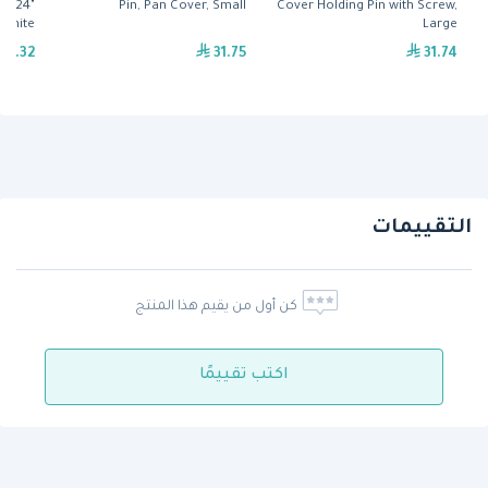
" x 24"
Pin, Pan Cover, Small
Cover Holding Pin with Screw,
White
Large
52.32
31.75
31.74
التقييمات
كن أول من يقيم هذا المنتج
اكتب تقييمًا