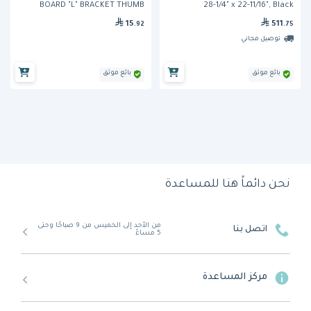
BOARD "L" BRACKET THUMB
28-1/4" x 22-11/16", Black
SCREW
15
511
.92
.75
توصيل مجاني
بائع موثق
بائع موثق
نحن دائماً هنا للمساعدة
من الأحد إلى الخميس من 9 صباحًا وحتى
اتصل بنا
5 مساءً
مركز المساعدة