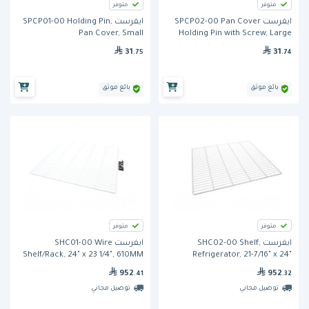
متوفر
متوفر
ايفرست SPCP02-00 Pan Cover
ايفرست SPCP01-00 Holding Pin,
Pan Cover, Small
Holding Pin with Screw, Large
31
31
.75
.74
بائع موثق
بائع موثق
متوفر
متوفر
ايفرست SHC02-00 Shelf,
ايفرست SHC01-00 Wire
Shelf/Rack, 24" x 23 1/4", 610MM
Refrigerator, 21-7/16" x 24"
x 590MM, Epoxy Coated
(545mm x 610mm), White
952
952
.41
.32
توصيل مجاني
توصيل مجاني