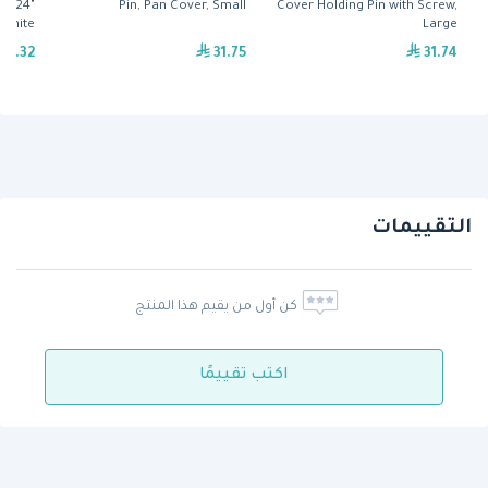
" x 24"
Pin, Pan Cover, Small
Cover Holding Pin with Screw,
White
Large
52.32
31.75
31.74
التقييمات
كن أول من يقيم هذا المنتج
اكتب تقييمًا