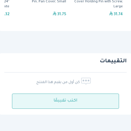
" x 24"
Pin, Pan Cover, Small
Cover Holding Pin with Screw,
White
Large
52.32
31.75
31.74
التقييمات
كن أول من يقيم هذا المنتج
اكتب تقييمًا