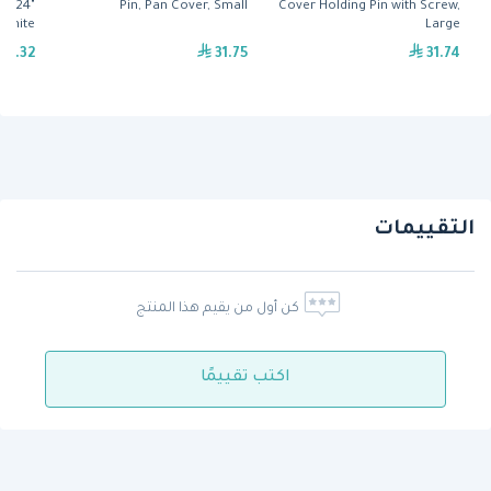
" x 24"
Pin, Pan Cover, Small
Cover Holding Pin with Screw,
White
Large
52.32
31.75
31.74
التقييمات
كن أول من يقيم هذا المنتج
اكتب تقييمًا