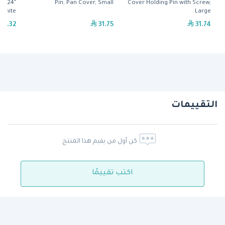
" x 24"
Pin, Pan Cover, Small
Cover Holding Pin with Screw,
White
Large
52.32
31.75
31.74
التقييمات
كن أول من يقيم هذا المنتج
اكتب تقييمًا