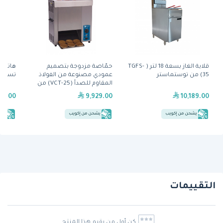
قلاية الغاز بسعة 18 لتر ( TGFS-
حمّاصة مزدوجة بتصميم
35) من توستماستر
عمودي مصنوعة من الفولاذ
تسخين 
المقاوم للصدأ (VCT-25) من
آنتونز
99.00
9,929.00
10,189.00
يشحن من إكويب
يشحن من إكويب
يش
التقييمات
كن أول من يقيم هذا المنتج