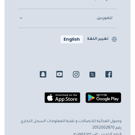
للموردين
English
تغيير اللغة
وصول الغذائية للاتصالات و تقنية المعلومات
السجل التجاري
رقم 2052002870
الرقم الضريبي ٣٠٠٧٧٤٨٦٣٢٠٠٠٠٣