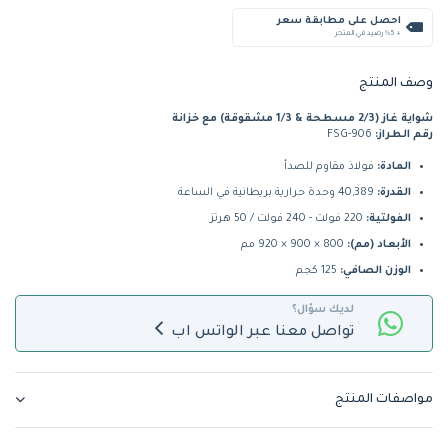
احصل على مطابقة سعر
+ %5 رصيد في المتجر
وصف المنتج
شواية غاز (2/3 مسطحة & 1/3 مشقوقة) مع خزانة
رقم الطراز:
FSG-906
المادة:
فولاذ مقاوم للصدأ
القدرة:
40,389 وحدة حرارية بريطانية في الساعة
الفولتية:
220 فولت - 240 فولت / 50 هرتز
الأبعاد (مم):
800 × 900 × 920 مم
الوزن الصافي:
125 كجم
لديك سؤال؟
تواصل معنا عبر الواتس اب
مواصفات المنتج