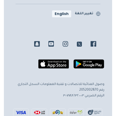
English
تغيير اللغة
وصول الغذائية للاتصالات و تقنية المعلومات
السجل التجاري
رقم 2052002870
الرقم الضريبي ٣٠٠٧٧٤٨٦٣٢٠٠٠٠٣