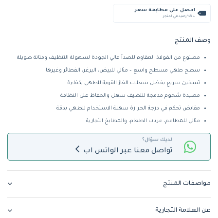
احصل على مطابقة سعر
+ %5 رصيد في المتجر
وصف المنتج
مصنوع من الفولاذ المقاوم للصدأ عالي الجودة لسهولة التنظيف ومتانة طويلة
سطح طهي مسطح واسع – مثالي للبيض، البرغر، الفطائر وغيرها
تسخين سريع بفضل شعلات الغاز القوية للطهي بكفاءة
مصيدة شحوم مدمجة لتنظيف سهل والحفاظ على النظافة
مقابض تحكم في درجة الحرارة سهلة الاستخدام للطهي بدقة
مثالي للمطاعم، عربات الطعام، والمطابخ التجارية
لديك سؤال؟
تواصل معنا عبر الواتس اب
مواصفات المنتج
عن العلامة التجارية