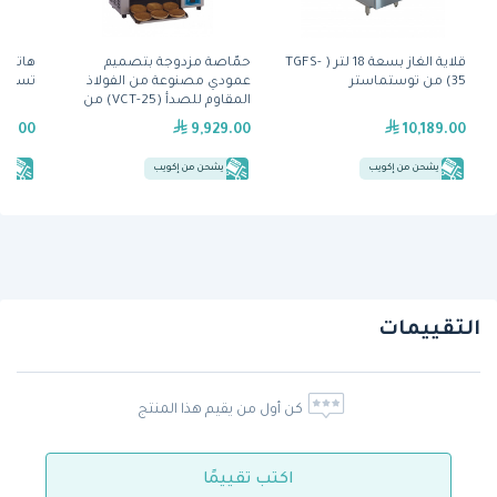
قلاية الغاز بسعة 18 لتر ( TGFS-
حمّاصة مزدوجة بتصميم
35) من توستماستر
عمودي مصنوعة من الفولاذ
تسخين 
المقاوم للصدأ (VCT-25) من
آنتونز
99.00
9,929.00
10,189.00
يشحن من إكويب
يشحن من إكويب
يش
التقييمات
كن أول من يقيم هذا المنتج
اكتب تقييمًا