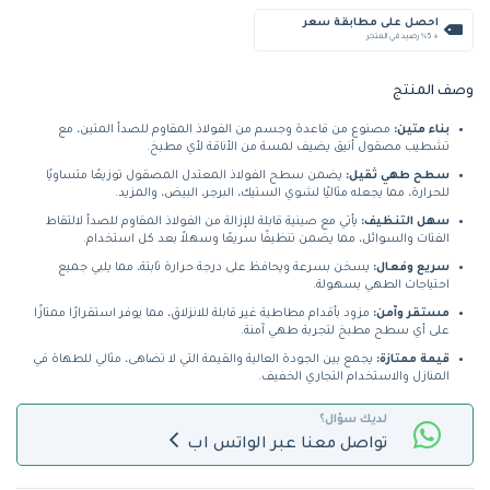
احصل على مطابقة سعر
+ %5 رصيد في المتجر
وصف المنتج
بناء متين:
مصنوع من قاعدة وجسم من الفولاذ المقاوم للصدأ المتين، مع
تشطيب مصقول أنيق يضيف لمسة من الأناقة لأي مطبخ.
سطح طهي ثقيل:
يضمن سطح الفولاذ المعتدل المصقول توزيعًا متساويًا
للحرارة، مما يجعله مثاليًا لشوي الستيك، البرجر، البيض، والمزيد.
سهل التنظيف:
يأتي مع صينية قابلة للإزالة من الفولاذ المقاوم للصدأ لالتقاط
الفتات والسوائل، مما يضمن تنظيفًا سريعًا وسهلاً بعد كل استخدام.
سريع وفعال:
يسخن بسرعة ويحافظ على درجة حرارة ثابتة، مما يلبي جميع
احتياجات الطهي بسهولة.
مستقر وآمن:
مزود بأقدام مطاطية غير قابلة للانزلاق، مما يوفر استقرارًا ممتازًا
على أي سطح مطبخ لتجربة طهي آمنة.
قيمة ممتازة:
يجمع بين الجودة العالية والقيمة التي لا تضاهى، مثالي للطهاة في
المنازل والاستخدام التجاري الخفيف.
لديك سؤال؟
تواصل معنا عبر الواتس اب