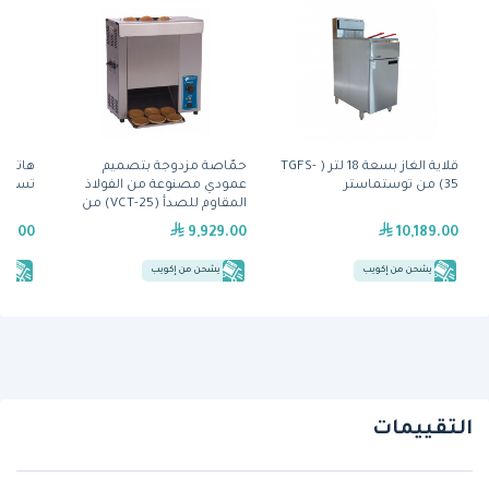
قلاية الغاز بسعة 18 لتر ( TGFS-
حمّاصة مزدوجة بتصميم
35) من توستماستر
عمودي مصنوعة من الفولاذ
تسخين 
المقاوم للصدأ (VCT-25) من
آنتونز
99.00
9,929.00
10,189.00
يشحن من إكويب
يشحن من إكويب
يش
التقييمات