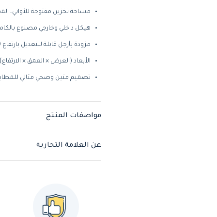
مساحة تخزين مفتوحة للأواني، المقا
هيكل داخلي وخارجي مصنوع بالكام
مزودة بأرجل قابلة للتعديل بارتفاع 150 مم
الأبعاد (العرض × العمق × الارتفاع): 400 × 550 × 600 م
تصميم متين وصحي مثالي للمطابخ 
مواصفات المنتج
عن العلامة التجارية