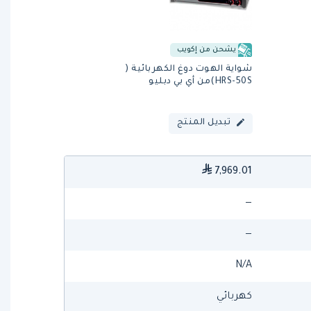
يشحن من إكويب
شواية الهوت دوغ الكهربائية (
HRS-50S)من أي بي دبليو
تبديل المنتج
7,969.01
—
—
N/A
كهربائي