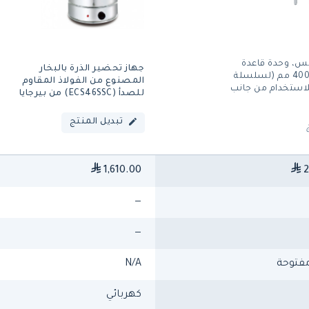
كس، وحدة قاعدة
جهاز تحضير الذرة بالبخار
مفتوحة، 400 مم (لسلسلة
المصنوع من الفولاذ المقاوم
70، للاستخدام من جانب
للصدأ (ECS46SSC) من بيرجايا
تبديل المنتج
1,610.00
2
—
—
فتوحة
N/A
كهربائي