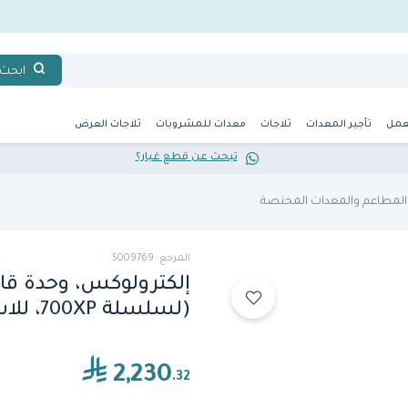
ابحث
عمل
تأجير المعدات
ثلاجات
معدات للمشروبات
ثلاجات العرض
تبحث عن قطع غيار؟
لمطاعم والمعدات المختصة
المرجع: 5009769
(لسلسلة 700XP، للاستخدام من جانب واحد)
2,230
.32