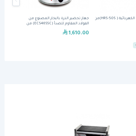
شواية الهوت دوغ الكهربائية ( HRS-50S)من
جهاز تحضير الذرة بالبخار المصنوع من
الفولاذ المقاوم للصدأ (ECS46SSC) من
بيرجايا
1,610.00