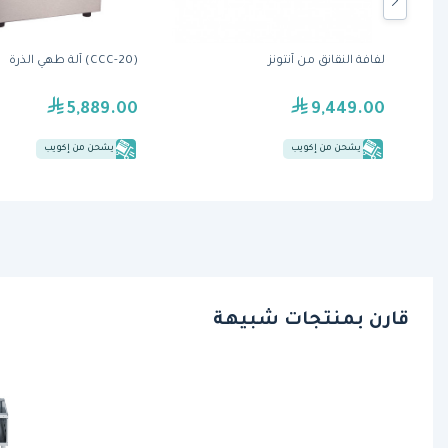
من نيمكو
لفافة النقانق من آنتونز
(CCC-20) آلة طهي الذرة
5,889.00
9,449.00
يشحن من إكويب
يشحن من إكويب
قارن بمنتجات شبيهة