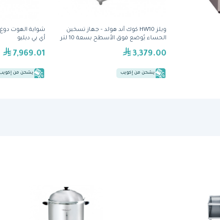
ويلز HW10 كوك آند هولد - جهاز تسخين
الحساء يُوضع فوق الأسطح بسعة 10 لتر
أي بي دبليو
7,969.01
3,379.00
يشحن من إكويب
يشحن من إكويب