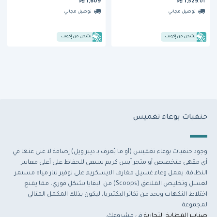
1,609
1,529
.01
توصيل مجاني
توصيل مجاني
يشحن من إكويب
يشحن من إكويب
حنفيات بوعاء تغميس
وجود حنفيات بوعاء تغميس (أو ما يُعرف بـ ديبر ويل) إضافة لا غنى عنها في
أي مقهى متخصص أو متجر آيس كريم يسعى للحفاظ على أعلى معايير
النظافة. يعمل وعاء غسيل مغارف الايسكريم على توفير تيار مياه مستمر
لغسل وتخليص الملاعق (Scoops) من البقايا بشكل فوري، مما يمنع
اختلاط النكهات ويحد من تكاثر البكتيريا، ليكون بذلك المكمل المثالي
لمجموعة
صنابير المطابخ التجارية
في مشروعك.