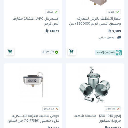
متوفر
متوفر
جهاز التنظيف بالرش لمغارف
أكسبيريال LVPC، غسّالة مغارف
وملاعق الآيس كريم (930003) من
آيس كريم
لولزبرج
418
3,389
.72
توصيل مجاني
بائع موثق
يشحن من إكويب
غير متوفر
غير متوفر
إنكور K30-1010 - مصفاة شطف
حوض تنظيف مِغْرَفَة الآيسكريم
مزودة بصنبور
مزود بصنبور (77316-10) من نيمكو