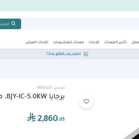
ابحث
عمل
تأجير المعدات
ثلاجات
معدات للمشروبات
ثلاجات العرض
تبحث عن قطع غيار؟
المرجع: 1BER0023
برجايا BJY-IC-5.0KW، موقد حث كهربائي، 5000 واط
2,860
.05