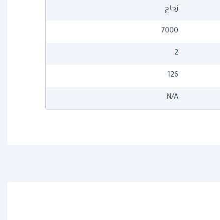
زجاج
7000
2
126
N/A