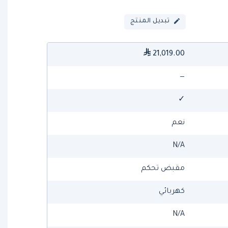
تبديل المنتج
21,019.00
—
✓
نعم
N/A
مقبض تحكم
كهربائي
N/A