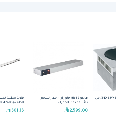
مواقد الحث الحراري( IND-33W-3500)،من
هاتكو GR-36 جلو راي - جهاز تسخين
قلاية مطلية تمنع
بالأشعة تحت الحمراء
الطعام(30342405)
301.13
2,599.00