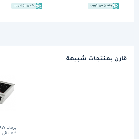
يشحن من إكويب
يشحن من إكويب
قارن بمنتجات شبيهة
كهربائي، 5000 واط