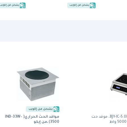
يشحن من إكويب
يشحن من إكويب
يشحن من إكويب
برجايا BJY-IC-5.0KW، موقد حث
مواقد الحث الحراري( IND-33W-
3500)،من إيكو