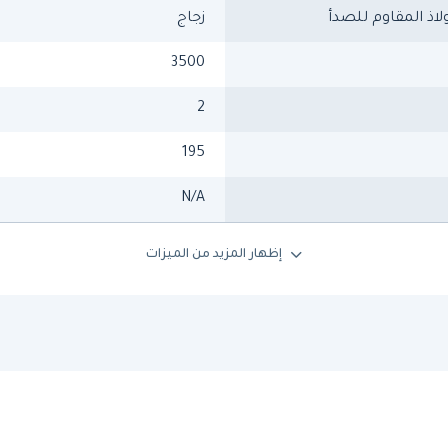
لاذ المقاوم للصدأ
زجاج
3500
2
195
N/A
إظهار المزيد من الميزات