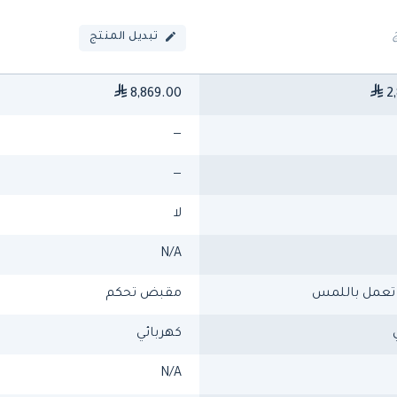
تبديل المنتج
8,869.00
2,
—
—
لا
N/A
عمل باللمس
مقبض تحكم
كهربائي
N/A