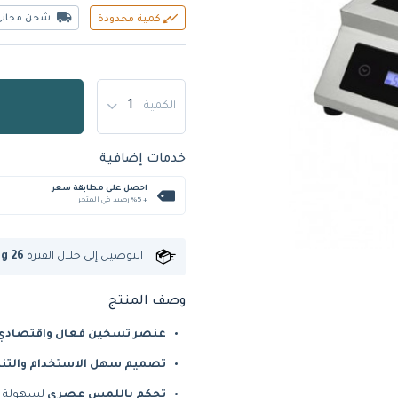
شحن مجاني
كمية محدودة
الكمية
خدمات إضافية
احصل على مطابقة سعر
+ %5 رصيد في المتجر
التوصيل إلى
خلال الفترة
ug 26
وصف المنتج
عنصر تسخين فعال واقتصادي
تصميم سهل الاستخدام والتن
تحكم باللمس عصري
لسهولة ا