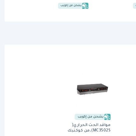
يشحن من إكويب
يشحن من إكويب
مواقد الحث الحراري(
MC3502S)،من كوكتيك