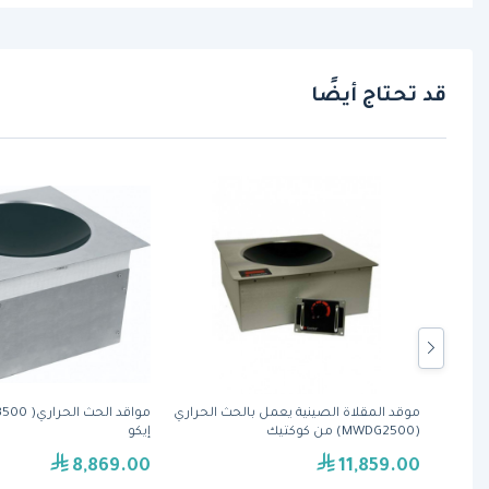
قد تحتاج أيضًا
الحث
موقد المقلاة الصينية يعمل بالحث الحراري
(MWDG2500) من كوكتيك
إيكو
8,869.00
11,859.00