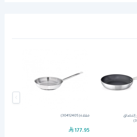
 إلتصاق
مقلاة(30412405)
177.95