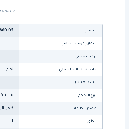
هذا المنتج
860.05
السعر
—
ضمان إكويب الإضافي
—
تركيب مجاني
نعم
خاصية الإغلاق التلقائي
التردد (هيرتز)
شاشة ت
نوع التحكم
كهربائي
مصدر الطاقة
1
الطور