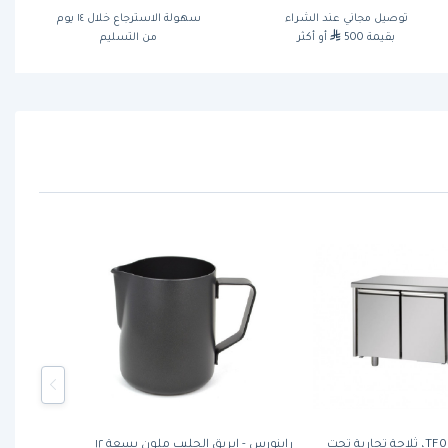
توصيل مجاني عند الشراء
سهولة الاسترجاع خلال ١٤ يوم
بقيمة 500
أو أكثر
من التسليم
تيكنودوم TF02MIDGN، ثلاجة تجارية تحت
راينورس - إبريق الحليب ملون بسعة ١٢