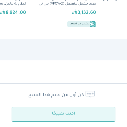
بهما بشكل منفصل (VP17A-2) من بَن
إيطاليا من الفولا
8,924.00
3,132.60
يشحن من إكويب
كن أول من يقيم هذا المنتج
اكتب تقييمًا