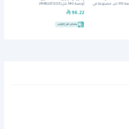
الطاولة ببابين، سعة 310 لتر، مصنوعة في
أونصة 340 مل(RHBLUE12OZ)
ذ المقاوم للصدأ
96.22
يشحن من إكويب