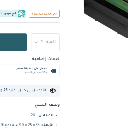
بائع موثق م
كمية محدودة
الكمية
خدمات إضافية
احصل على مطابقة سعر
+ %5 رصيد في المتجر
التوصيل إلى
خلال الفترة
ug 26
وصف المنتج
المقاس:
201
الأبعاد:
35 × 25 × 9.5 سم (مع الأرجل)