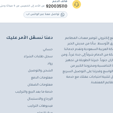
هاتف الدعم
920035110
من الأحد إلى الخميس من 9 صباحًا وحتى 5 مساءً
تواصل معنا عبر الواتس اب
دعنا نسهّل الأمر عليك
ع إلكتروني لتوفير معدات المطاعم
 الأوسط. بدأنا من مدينتي الخبر
ة العربية السعودية ونقدم خدماتنا
حسابي
ة من الدمام شرقاً إلى جدة غرباً، ومن
سجل طلبات الشراء
ان جنوباً. خبرتنا الطويلة في تجهيز
رواد
التنافسية ومخزوننا الكبير من
الشحن والتوصيل
لواسع وقدرتنا على التوصيل السريع
مثل لتلبية احتياجات عملك مع خدمة
معلومات الدفع
اعم المعتمدة.
معلومات الضمان
خدمة ما بعد البيع والتركيب
الإرجاع والاستبدال
فيديوهات التركيب