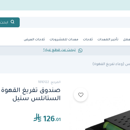
ابحث
عمل
تأجير المعدات
ثلاجات
معدات للمشروبات
ثلاجات العرض
تبحث عن قطع غيار؟
 (وعاء تفريغ القهوة)
المرجع: 1810122
صندوق تفريغ القهوة 
الستانلس ستيل
126
.01