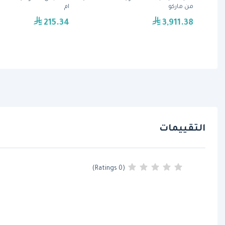
من ماركو
ام
215.34
3,911.38
التقييمات
(0 Ratings)