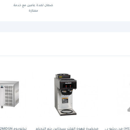
ضمان لمدة عامين مع خدمة
ممتازة
أداة كبس القهوة (HS3700ST) من دبليو بي
محضرة قهوة الفلتر بسخانين يتم التحكم