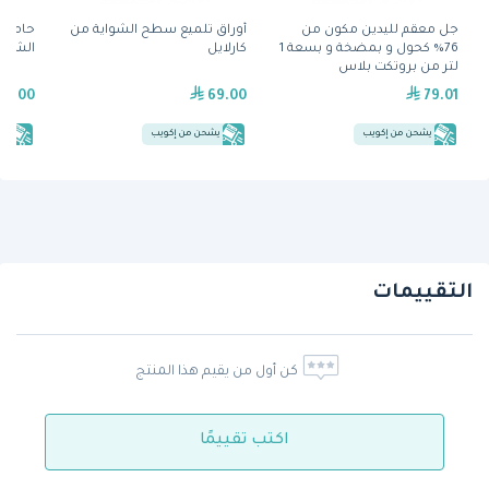
جل معقم لليدين مكون من
أوراق تلميع سطح الشواية من
حامل 
76% كحول و بمضخة و بسعة 1
كارلايل
الشواي
لتر من بروتكت بلاس
19.00
69.00
79.01
يشحن من إكويب
يشحن من إكويب
يش
التقييمات
كن أول من يقيم هذا المنتج
اكتب تقييمًا