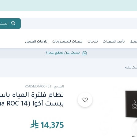
ابحث
عمل
تأجير المعدات
ثلاجات
معدات للمشروبات
ثلاجات العرض
تبحث عن قطع غيار؟
كاملة
المرجع: RS85M01A00- CT
نظام فلترة المياه با
بيست أكوا (bestaqua ROC 14) من بي دبليو تي
14,375