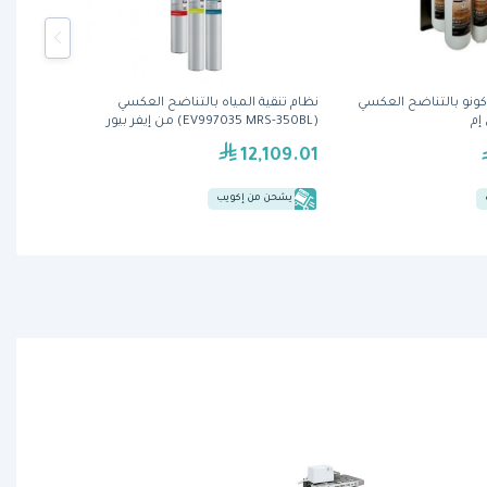
 كونو بالتناضح العكسي
نظام تنقية المياه بالتناضح العكسي
(EV997035 MRS-350BL) من إيفر بيور
12,109.01
يشحن من إكويب