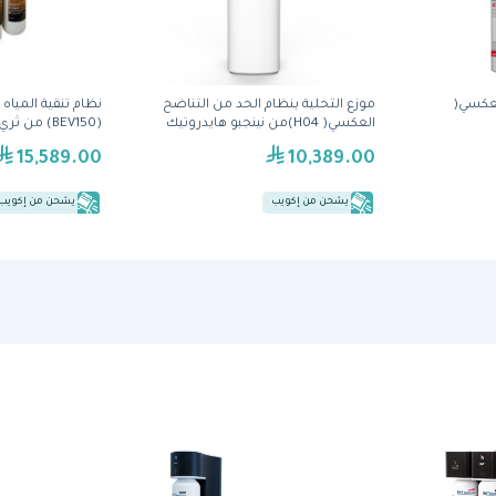
لعكسي(
موزّع التحلية بنظام الحد من التناضح
نظام تنقية المياه
العكسي( H04)من نينجبو هايدروتيك
(BEV150) من ثري إم
15,589.00
10,389.00
يشحن من إكويب
يشحن من إكويب