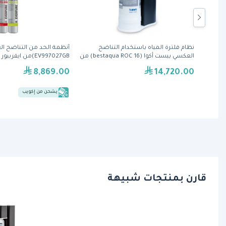
 الحد من التناضح العكسي( MRS-
نظام فلترة المياه باستخدام التناضح
أنظمة الحد من التناضح ا
العكسي بيست أكوا (bestaqua ROC 16) من
EV997027GB)من ايفربيور
بي دبليو تي
8,869.00
14,720.00
يشحن من إكويب
قارن بمنتجات شبيهة