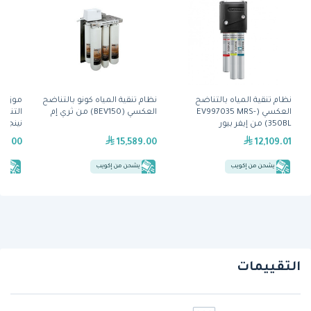
نظام تنقية المياه بالتناضح
نظام تنقية المياه كونو بالتناضح
موزّع 
العكسي (EV997035 MRS-
العكسي (BEV150) من ثري إم
350BL) من إيفر بيور
نينجبو
89.00
15,589.00
12,109.01
يشحن من إكويب
يشحن من إكويب
يش
التقييمات