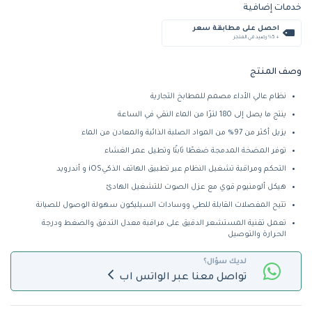
خدمات إضافية
احصل على مطابقة سعر
+ %5 رصيد في المتجر
وصف المنتج
نظام عالي الأداء مصمم للمطابخ التجارية
ينتج ما يصل إلى 180 لترًا من الماء النقي في الساعة
يزيل أكثر من 97% من المواد الصلبة الذائبة والمعادن من الماء
توفر المضخة المدمجة ضغطًا ثابتًا وتطيل عمر الغشاء
التحكم ومراقبة تشغيل النظام عبر تطبيق الهاتف الذكيiOS و أندرويد
هيكل ألومنيوم قوي مع عزل الصوت للتشغيل الهادئ
تتيح المفصلات القابلة للطي ووسادات السيليكون سهولة الوصول للصيانة
تعمل تقنية المستشعر الدقيق على مراقبة معدل التدفق والضغط ودرجة
الحرارة والتوصيل
لديك سؤال؟
تواصل معنا عبر الواتس اب