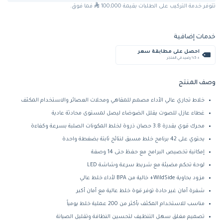
تتوفر خدمة التركيب على الطلبات بقيمة 100,000
فما فوق.
خدمات إضافية
احصل على مطابقة سعر
+ %5 رصيد في المتجر
وصف المنتج
خلاط تجاري عالي الأداء مصمم للمقاهي ومحلات العصائر والاستخدام المكثف
غطاء عازل للصوت يقلل الضوضاء ليصل لمستوى محادثة عادية
محرك قوي بقدرة 3.8 حصان ذروة لخلط المكونات الصلبة بسرعة وكفاءة
يحتوي على 42 برنامج خلط مسبق لنتائج ثابتة بضغطة واحدة
إمكانية تخصيص البرامج مع حفظ حتى 14 وصفة
لوحة تحكم مضيئة مع شريط سرعة وشاشة LED
مزود بحاوية WildSide+ خالية من BPA لأداء خلط عالي
شفرة أمان غير حادة توفر قوة خلط عالية مع أمان أكبر
مناسب للاستخدام المكثف بأكثر من 200 عملية خلط يومياً
تصميم مغلق سهل التنظيف لتحسين النظافة وتقليل الصيانة