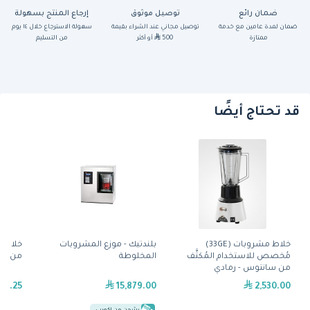
ضمان رائع
توصيل موثوق
إرجاع المنتج بسهولة
ضمان لمدة عامين مع خدمة
توصيل مجاني عند الشراء بقيمة
سهولة الاسترجاع خلال ١٤ يوم
ممتازة
500
أو أكثر
من التسليم
قد تحتاج أيضًا
خلاط مشروبات (33GE)
بلندتيك - موزع المشروبات
مُخصص للاستخدام المُكثَّف
المخلوطة
من ما
من سانتوس - رمادي
45.25
15,879.00
2,530.00