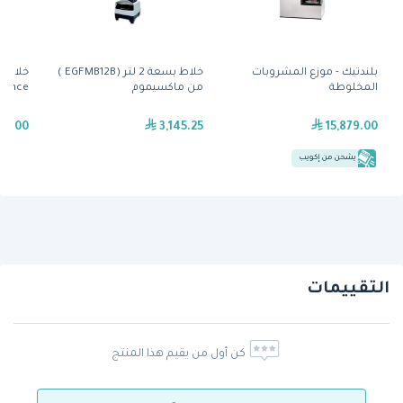
بلندتيك - موزع المشروبات
خلاط بسعة 2 لتر (EGFMB12B )
المخلوطة
من ماكسيموم
Advance) من فا
25.00
3,145.25
15,879.00
يشحن من إكويب
التقييمات
كن أول من يقيم هذا المنتج