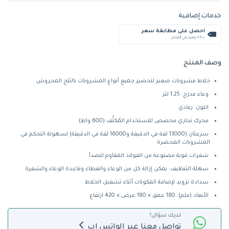
خدمات إضافية
احصل على مطابقة سعر
+ %5 رصيد في المتجر
وصف المنتج
خلاط مشروبات صغير لتحضير جميع أنواع المشروبات بالثلج المجروش
وعاء مدرج: 1.25 لتر
اللون: رمادي
محرك تجاري مخصص للاستخدام المُكثَّف (600 واط)
سرعتان (13000 لفة في الدقيقة و16000 لفة في الدقيقة) لسهولة التحكم في
المشروبات المحضرة
شفرات قوية مصنوعة من الفولاذ المقاوم للصدأ
سهلة التنظيف: يمكن إزالة كل من الوعاء والغطاء وقاعدة الوعاء والشفرة
سدادة تزويد لإضافة المكونات أثناء تشغيل الخلاط
الأبعاد (ملم): 180 عمق × 180 عرض × 420 ارتفاع
لديك سؤال؟
تواصل معنا عبر الواتس اب