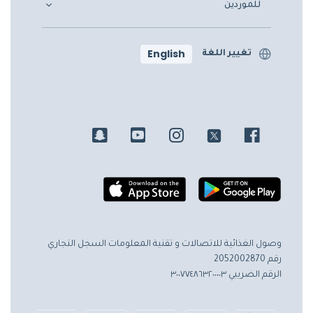
للموردين
English
تغيير اللغة
وصول الغذائية للاتصالات و تقنية المعلومات
السجل التجاري
رقم 2052002870
الرقم الضريبي ٣٠٠٧٧٤٨٦٣٢٠٠٠٠٣