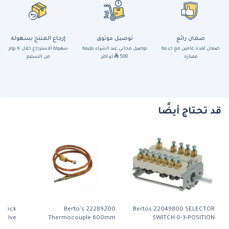
ضمان رائع
توصيل موثوق
إرجاع المنتج بسهولة
ضمان لمدة عامين مع خدمة
توصيل مجاني عند الشراء بقيمة
سهولة الاسترجاع خلال ١٤ يوم
ممتازة
500
أو أكثر
من التسليم
قد تحتاج أيضًا
s Cock
Berto's 22289200
Bertos 22049800 SELECTOR
Valve
Thermocouple 600mm
SWITCH 0-3-POSITION