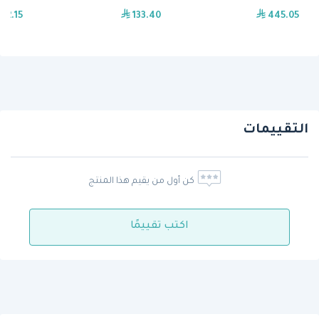
92.15
133.40
445.05
التقييمات
كن أول من يقيم هذا المنتج
اكتب تقييمًا