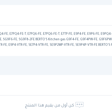
PQ4-FE, E7PQ4-FE-T, E7PQ6-FE, E7PQ6-FE-T, E7TP-FE, E9P4-FE, E9P6-FE, E9PQ
, SG9F6-FE, SG9F8-2FE BERTO'S Kitchen gas G9F4-FE, G9F4PW-FE, G9F6PW-F
R-FE, E9P4-VTR-FE, SE7P4-VTR-FE, SE9P2MP-VTR-FE, SE9P4P-VTR-FE BERTO'S
كن أول من يقيم هذا المنتج