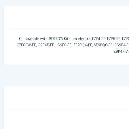
Compatible with: BERTO'S Kitchen electric E7P4-FE, E7P6-FE, E7
G7F6PW-FE, G9F4E-FE1, G9F6-FE, SE9PQ4-FE, SE9PQ6-FE, SG9F4-FE
E9P4P-VT