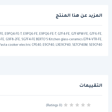
المزيد عن هذا المنتج
4-FE, E9PQ4-FE-T, E9PQ6-FE, E9PQ6-FE-T, G7F4-FE, G7F4PW-FE, G7F6-FE,
E, G9F8-2FE, SG7F4-FE BERTO'S Kitchen glass-ceramics E7P4-VTR-FE,
 Pasta cooker electric CPE40, E9CP40, LXE9CP40, SE7CP40M, SE9CP40
التقييمات
(0 Ratings)