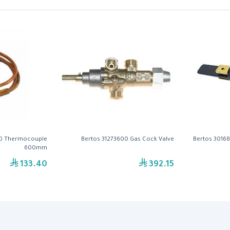
00 Thermocouple
Bertos 31273600 Gas Cock Valve
Bertos 3016
600mm
133.40
392.15