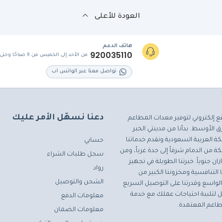
العودة للأعلى
هاتف الدعم
920035110
من الأحد إلى الخميس من 9 صباحًا وحتى 5 مساءً
تواصل معنا عبر الواتس اب
دعنا نسهّل الأمر عليك
ع إلكتروني لتوفير معدات المطاعم
 الأوسط. بدأنا من مدينتي الخبر
ة العربية السعودية ونقدم خدماتنا
حسابي
ة من الدمام شرقاً إلى جدة غرباً، ومن
سجل طلبات الشراء
ان جنوباً. خبرتنا الطويلة في تجهيز
رواد
التنافسية ومخزوننا الكبير من
الشحن والتوصيل
لواسع وقدرتنا على التوصيل السريع
مثل لتلبية احتياجات عملك مع خدمة
معلومات الدفع
اعم المعتمدة.
معلومات الضمان